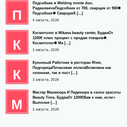
Подсобник в Welding monte doo,
РадановичиПодсобник от 700, сварщик от 900✱
П
Подсобник✱ СварщикК […]
4 августа, 2026
Косметолог в Mikana beauty center, БудваОт
1200€ плюс процент с продаж товаров✱
К
Косметолог✱ Ма […]
3 августа, 2026
Кухонный Работник в ресторан River,
ПодгорицаПочасовая оплатаВозможна как
К
сезонная, так и пост […]
3 августа, 2026
Мастер Маникюра И Педикюра в салон красоты
Beauty Time, БудваОт 1200€Вам к нам, если:•
М
Выполня […]
2 августа, 2026