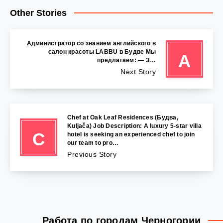
Other Stories
Администратор со знанием английского в
салон красоты LABBU в Будве Мы
А
предлагаем: — З…
Next Story
Chef at Oak Leaf Residences (Будва,
Kuljača) Job Description: A luxury 5-star villa
C
hotel is seeking an experienced chef to join
our team to pro…
Previous Story
Работа по городам Черногории