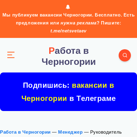
Мы публикуем вакансии Черногории. Бесплатно. Есть
предложения или
нужна реклама
? Пишите:
t.me/netsvetaev
Работа в
Черногории
Подпишись:
вакансии в
Черногории
в Телеграме
Работа в Черногории
—
Менеджер
—
Руководитель