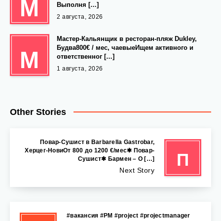
М
Выполня […]
2 августа, 2026
Мастер-Кальянщик в ресторан-пляж Dukley,
Будва800€ / мес, чаевыеИщем активного и
М
ответственног […]
1 августа, 2026
Other Stories
Повар-Сушист в Barbarella Gastrobar,
Херцег-НовиОт 800 до 1200 €/мес✱ Повар-
П
Сушист✱ Бармен – О […]
Next Story
#вакансия #PM #project #projectmanager