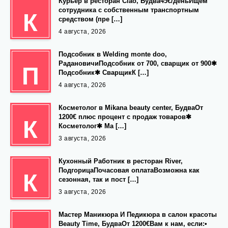
Курьер в ресторан Ciao, Будва45€/деньИщем
сотрудника с собственным транспортным
К
средством (пре […]
4 августа, 2026
Подсобник в Welding monte doo,
РадановичиПодсобник от 700, сварщик от 900✱
П
Подсобник✱ СварщикК […]
4 августа, 2026
Косметолог в Mikana beauty center, БудваОт
1200€ плюс процент с продаж товаров✱
К
Косметолог✱ Ма […]
3 августа, 2026
Кухонный Работник в ресторан River,
ПодгорицаПочасовая оплатаВозможна как
К
сезонная, так и пост […]
3 августа, 2026
Мастер Маникюра И Педикюра в салон красоты
Beauty Time, БудваОт 1200€Вам к нам, если:•