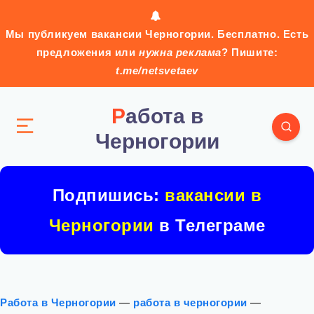
Мы публикуем вакансии Черногории. Бесплатно. Есть
предложения или
нужна реклама
? Пишите:
t.me/netsvetaev
Работа в
Черногории
Подпишись:
вакансии в
Черногории
в Телеграме
Работа в Черногории
—
работа в черногории
—