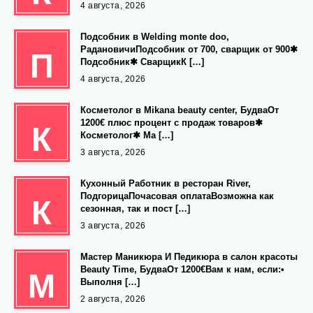
4 августа, 2026
Подсобник в Welding monte doo,
РадановичиПодсобник от 700, сварщик от 900✱
П
Подсобник✱ СварщикК […]
4 августа, 2026
Косметолог в Mikana beauty center, БудваОт
1200€ плюс процент с продаж товаров✱
К
Косметолог✱ Ма […]
3 августа, 2026
Кухонный Работник в ресторан River,
ПодгорицаПочасовая оплатаВозможна как
К
сезонная, так и пост […]
3 августа, 2026
Мастер Маникюра И Педикюра в салон красоты
Beauty Time, БудваОт 1200€Вам к нам, если:•
М
Выполня […]
2 августа, 2026