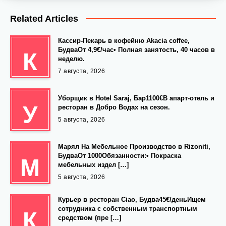
Related Articles
Кассир-Пекарь в кофейню Akacia coffee,
БудваОт 4,9€/час• Полная занятость, 40 часов в
К
неделю.
7 августа, 2026
Уборщик в Hotel Saraj, Бар1100€В апарт-отель и
У
ресторан в Добро Водах на сезон.
5 августа, 2026
Марял На Мебельное Производство в Rizoniti,
БудваОт 1000Обязанности:• Покраска
М
мебельных издел […]
5 августа, 2026
Курьер в ресторан Ciao, Будва45€/деньИщем
сотрудника с собственным транспортным
К
средством (пре […]