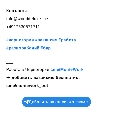
Контакты:
info@wooddeluxe.me
+4917630571711
#черногория
#вакансия
#работа
#разнорабочий
#бар
___
Работа в Черногории
t.me/MonteWork
⮕
добавить вакансию бесплатно:
t.me/montework_bot
Добавить вакансию/резюме