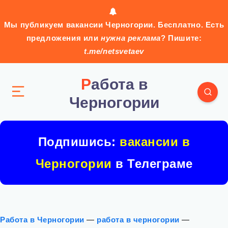
Мы публикуем вакансии Черногории. Бесплатно. Есть
предложения или
нужна реклама
? Пишите:
t.me/netsvetaev
Работа в
Черногории
Подпишись:
вакансии в
Черногории
в Телеграме
Работа в Черногории
—
работа в черногории
—