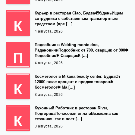
Курьер в ресторан Ciao, Будва45€/деньИщем
сотрудника с собственным транспортным
К
средством (пре […]
4 августа, 2026
Подсобник в Welding monte doo,
РадановичиПодсобник от 700, сварщик от 900✱
П
Подсобник✱ СварщикК […]
4 августа, 2026
Косметолог в Mikana beauty center, БудваОт
1200€ плюс процент с продаж товаров✱
К
Косметолог✱ Ма […]
3 августа, 2026
Кухонный Работник в ресторан River,
ПодгорицаПочасовая оплатаВозможна как
К
сезонная, так и пост […]
3 августа, 2026