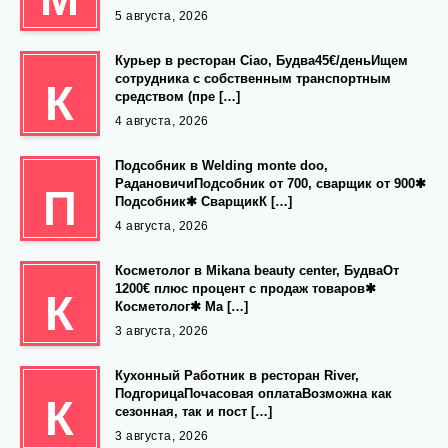
5 августа, 2026
Курьер в ресторан Ciao, Будва45€/деньИщем
сотрудника с собственным транспортным
К
средством (пре […]
4 августа, 2026
Подсобник в Welding monte doo,
РадановичиПодсобник от 700, сварщик от 900✱
П
Подсобник✱ СварщикК […]
4 августа, 2026
Косметолог в Mikana beauty center, БудваОт
1200€ плюс процент с продаж товаров✱
К
Косметолог✱ Ма […]
3 августа, 2026
Кухонный Работник в ресторан River,
ПодгорицаПочасовая оплатаВозможна как
К
сезонная, так и пост […]
3 августа, 2026