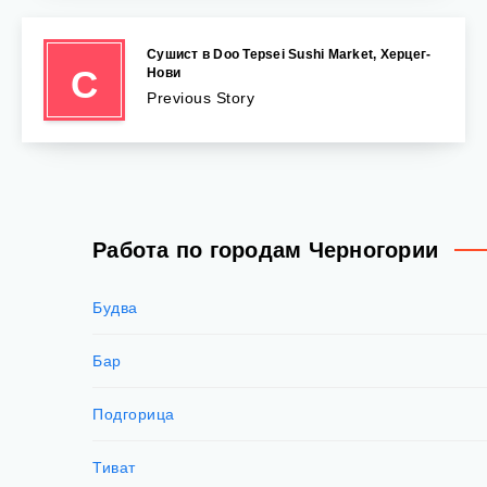
Сушист в Doo Tepsei Sushi Market, Херцег-
С
Нови
Previous Story
Работа по городам Черногории
Будва
Бар
Подгорица
Тиват