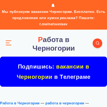
Мы публикуем вакансии Черногории. Бесплатно. Есть
предложения или
нужна реклама
? Пишите:
t.me/netsvetaev
Работа в
Черногории
Подпишись:
вакансии в
Черногории
в Телеграме
Работа в Черногории
—
работа в черногории
—