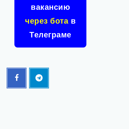
вакансию
через бота
в
Телеграме
Facebook
Telegram
Follow
Follow
me!
me!