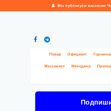
Мы публикуем вакансии Че
Повар
Официант
Горничн
Массажист
Менеджер
Препод
Подпиш