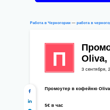
Работа в Черногории
—
работа в черног
Промо
П
Oliva
3 сентября, 
Промоутер в кофейню Oliv
5€ в час