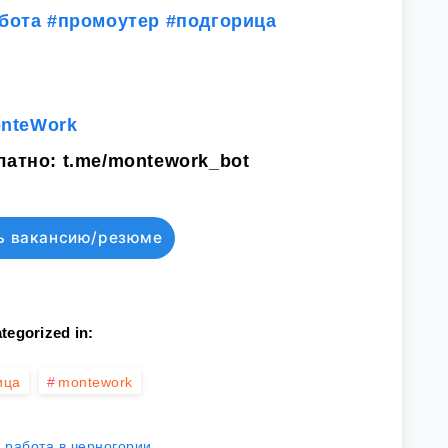
бота
#промоутер
#подгорица
onteWork
латно:
t.me/montework_bot
ь вакансию/резюме
tegorized in:
ица
montework
работа в черногории