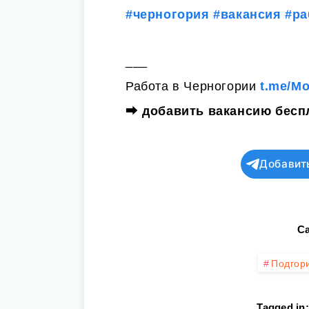
#черногория
#вакансия
#ра
___
Работа в Черногории
t.me/M
⮕
добавить вакансию бесп
Добавит
Ca
Подгор
Tagged in: