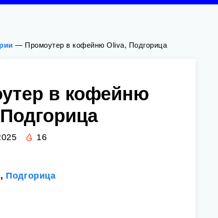
ории
—
Промоутер в кофейню Oliva, Подгорица
утер в кофейню
, Подгорица
2025
16
a,
Подгорица