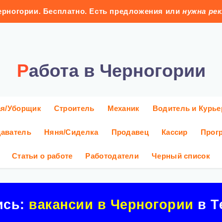
рногории. Бесплатно. Есть предложения или
нужна ре
Работа в Черногории
ая/Уборщик
Строитель
Механик
Водитель и Курье
аватель
Няня/Сиделка
Продавец
Кассир
Прог
Статьи о работе
Работодатели
Черный список
ись:
вакансии в Черногории
в Т