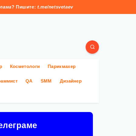
клама
? Пишите:
t.me/netsvetaev
р
Косметологи
Парикмахер
раммист
QA
SMM
Дизайнер
елеграме