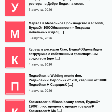
У
ресторан в Добро Водах на сезон.
5 августа, 2026
Марял На Мебельное Производство в Rizoniti,
БудваОт 1000Обязанности:• Покраска
М
мебельных издел […]
5 августа, 2026
Курьер в ресторан Ciao, Будва45€/деньИщем
сотрудника с собственным транспортным
К
средством (пре […]
4 августа, 2026
Подсобник в Welding monte doo,
РадановичиПодсобник от 700, сварщик от 900✱
П
Подсобник✱ СварщикК […]
4 августа, 2026
Косметолог в Mikana beauty center, БудваОт
1200€ плюс процент с продаж товаров✱
Косметолог✱ Ма […]