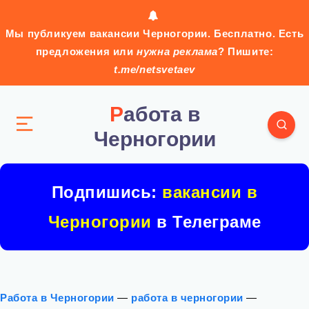
Мы публикуем вакансии Черногории. Бесплатно. Есть
предложения или
нужна реклама
? Пишите:
t.me/netsvetaev
Работа в
Черногории
Подпишись:
вакансии в
Черногории
в Телеграме
Работа в Черногории
—
работа в черногории
—