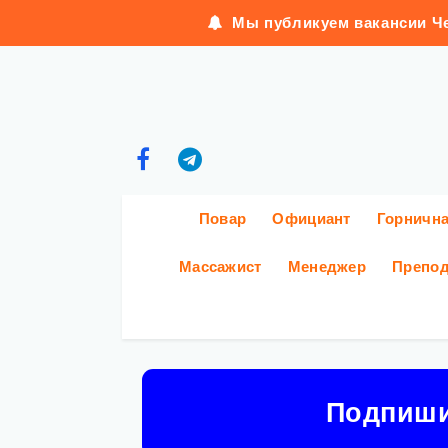
Мы публикуем вакансии Че
Повар
Официант
Горничн
Массажист
Менеджер
Препод
Подпиш