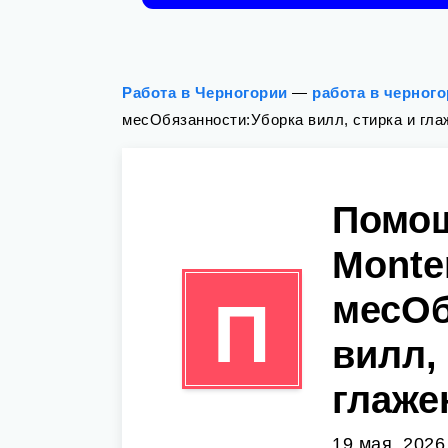
Работа в Черногории
—
работа в черног
месОбязанности:Уборка вилл, стирка и гла
Помощ
Monte
месОб
П
вилл,
глаже
19 мая, 2026