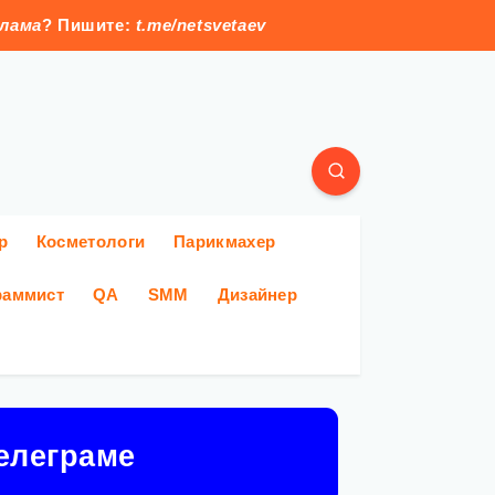
клама
? Пишите:
t.me/netsvetaev
р
Косметологи
Парикмахер
раммист
QA
SMM
Дизайнер
елеграме