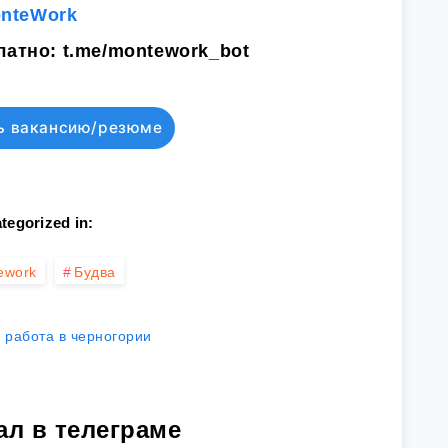
onteWork
латно:
t.me/montework_bot
ь вакансию/резюме
tegorized in:
ework
Будва
работа в черногории
ал в телеграме