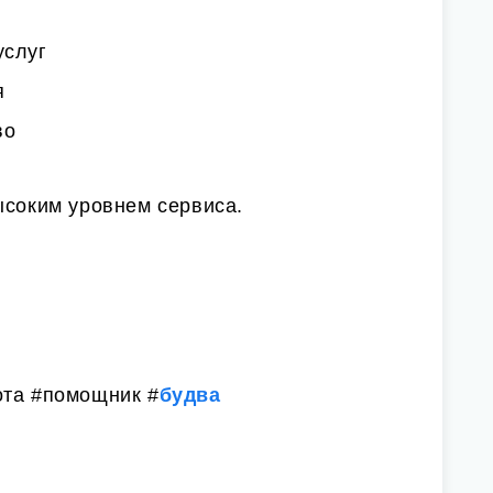
услуг
я
во
ысоким уровнем сервиса.
ота #помощник #
будва