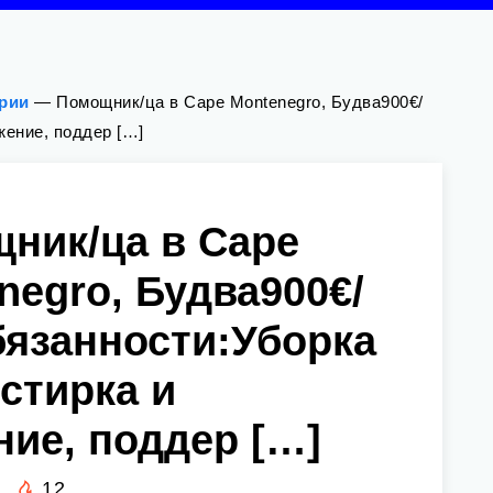
ории
—
Помощник/ца в Cape Montenegro, Будва900€/
жение, поддер […]
ник/ца в Cape
negro, Будва900€/
язанности:Уборка
 стирка и
ние, поддер […]
12