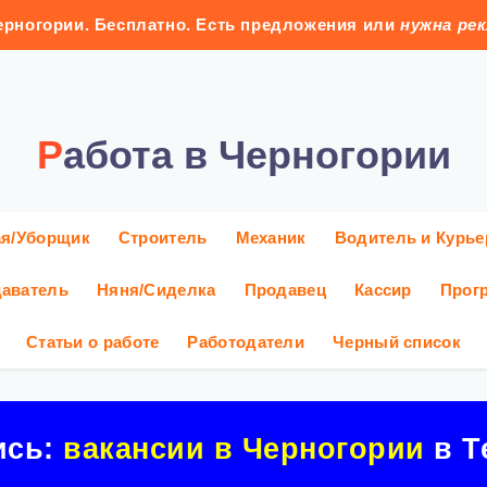
рногории. Бесплатно. Есть предложения или
нужна ре
Работа в Черногории
ая/Уборщик
Строитель
Механик
Водитель и Курье
аватель
Няня/Сиделка
Продавец
Кассир
Прог
Статьи о работе
Работодатели
Черный список
ись:
вакансии в Черногории
в Т