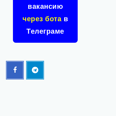
вакансию
через бота
в
Телеграме
Facebook
Telegram
Follow
Follow
me!
me!