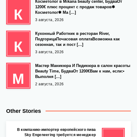
Косметолог в Mikana beauty center, БудваОт
1200€ плюс процент с продаж товаров✱
К
Косметолог✱ Ма […]
3 августа, 2026
Кухонный Работник в ресторан River,
ПодгорицаПочасовая оплатаВозможна как
К
сезонная, так и пост […]
3 августа, 2026
Мастер Маникюра И Педикюра в салон красоты
Beauty Time, БудваОт 1200€Вам к нам, если:•
М
Выполня […]
2 августа, 2026
Other Stories
В компанию-импортер европейского пива
Sky Engeneering требуется менеджер