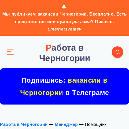
Мы публикуем вакансии Черногории. Бесплатно. Есть
предложения или
нужна реклама
? Пишите:
t.me/netsvetaev
Работа в
Черногории
Подпишись:
вакансии в
Черногории
в Телеграме
Работа в Черногории
—
Менеджер
—
Помощник