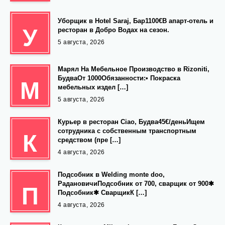
Уборщик в Hotel Saraj, Бар1100€В апарт-отель и
У
ресторан в Добро Водах на сезон.
5 августа, 2026
Марял На Мебельное Производство в Rizoniti,
БудваОт 1000Обязанности:• Покраска
М
мебельных издел […]
5 августа, 2026
Курьер в ресторан Ciao, Будва45€/деньИщем
сотрудника с собственным транспортным
К
средством (пре […]
4 августа, 2026
Подсобник в Welding monte doo,
РадановичиПодсобник от 700, сварщик от 900✱
П
Подсобник✱ СварщикК […]
4 августа, 2026