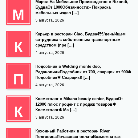
Марял На Мебельное Производство в Rizoniti,
БудваОт 1000Обязанности:• Покраска
М
мебельных издел […]
5 августа, 2026
Курьер в ресторан Ciao, Будва45€/деньИщем
сотрудника с собственным транспортным
К
средством (пре […]
4 августа, 2026
Подсобник в Welding monte doo,
РадановичиПодсобник от 700, сварщик от 900✱
П
Подсобник✱ СварщикК […]
4 августа, 2026
Косметолог в Mikana beauty center, БудваОт
1200€ плюс процент с продаж товаров✱
К
Косметолог✱ Ма […]
3 августа, 2026
Кухонный Работник в ресторан River,
ПодгорицаПочасовая оплатаВозможна как