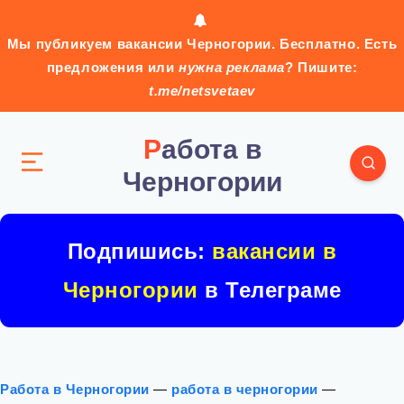
Мы публикуем вакансии Черногории. Бесплатно. Есть
предложения или
нужна реклама
? Пишите:
t.me/netsvetaev
Работа в
Черногории
Подпишись:
вакансии в
Черногории
в Телеграме
Работа в Черногории
—
работа в черногории
—