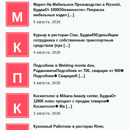
Марял На Мебельное Производство в Rizoniti,
БудваОт 1000Обязанности:• Покраска
М
мебельных издел […]
5 августа, 2026
Курьер в ресторан Ciao, Будва45€/деньИщем
сотрудника с собственным транспортным
К
средством (пре […]
4 августа, 2026
Подсобник в Welding monte doo,
РадановичиПодсобник от 700, сварщик от 900✱
П
Подсобник✱ СварщикК […]
4 августа, 2026
Косметолог в Mikana beauty center, БудваОт
1200€ плюс процент с продаж товаров✱
К
Косметолог✱ Ма […]
3 августа, 2026
Кухонный Работник в ресторан River,