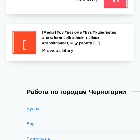
[Media] #cv #резюме #k8s #kubernetes
#terraform #elk #docker #linux
[
#rabbitпривет, ищу работу […]
Previous Story
Работа по городам Черногории
Будва
Бар
Подгорица