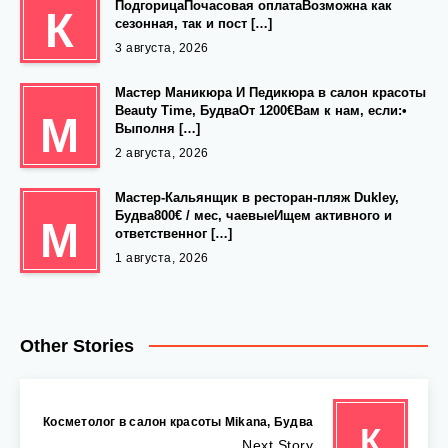
ПодгорицаПочасовая оплатаВозможна как
К
сезонная, так и пост […]
3 августа, 2026
Мастер Маникюра И Педикюра в салон красоты
Beauty Time, БудваОт 1200€Вам к нам, если:•
М
Выполня […]
2 августа, 2026
Мастер-Кальянщик в ресторан-пляж Dukley,
Будва800€ / мес, чаевыеИщем активного и
М
ответственног […]
1 августа, 2026
Other Stories
Косметолог в салон красоты Mikana, Будва
К
Next Story