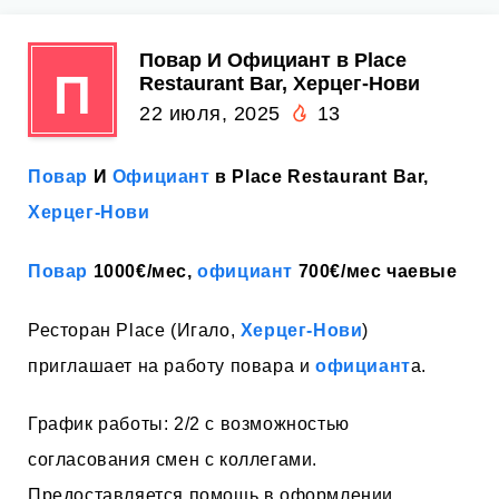
Повар И Официант в Place
П
Restaurant Bar, Херцег-Нови
22 июля, 2025
13
Повар
И
Официант
в Place Restaurant Bar,
Херцег-Нови
Повар
1000€/мес,
официант
700€/мес чаевые
Ресторан Place (Игало,
Херцег-Нови
)
приглашает на работу повара и
официант
а.
График работы: 2/2 с возможностью
согласования смен с коллегами.
Предоставляется помощь в оформлении