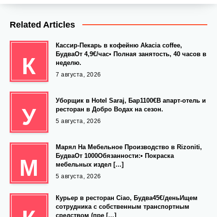
Related Articles
Кассир-Пекарь в кофейню Akacia coffee,
БудваОт 4,9€/час• Полная занятость, 40 часов в
К
неделю.
7 августа, 2026
Уборщик в Hotel Saraj, Бар1100€В апарт-отель и
У
ресторан в Добро Водах на сезон.
5 августа, 2026
Марял На Мебельное Производство в Rizoniti,
БудваОт 1000Обязанности:• Покраска
М
мебельных издел […]
5 августа, 2026
Курьер в ресторан Ciao, Будва45€/деньИщем
сотрудника с собственным транспортным
средством (пре […]