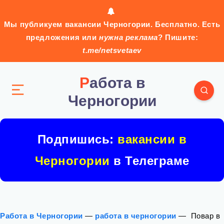
Мы публикуем вакансии Черногории. Бесплатно. Есть
предложения или
нужна реклама
? Пишите:
t.me/netsvetaev
Работа в
Черногории
Подпишись:
вакансии в
Черногории
в Телеграме
Работа в Черногории
—
работа в черногории
—
‍ Повар в