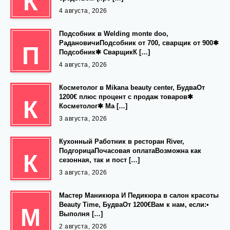
К
4 августа, 2026
Подсобник в Welding monte doo,
РадановичиПодсобник от 700, сварщик от 900✱
П
Подсобник✱ СварщикК […]
4 августа, 2026
Косметолог в Mikana beauty center, БудваОт
1200€ плюс процент с продаж товаров✱
К
Косметолог✱ Ма […]
3 августа, 2026
Кухонный Работник в ресторан River,
ПодгорицаПочасовая оплатаВозможна как
К
сезонная, так и пост […]
3 августа, 2026
Мастер Маникюра И Педикюра в салон красоты
Beauty Time, БудваОт 1200€Вам к нам, если:•
М
Выполня […]
2 августа, 2026