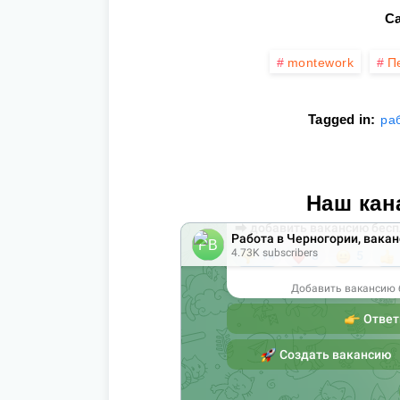
Ca
montework
П
Tagged in:
ра
Наш кан