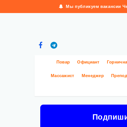
Мы публикуем вакансии Че
Повар
Официант
Горничн
Массажист
Менеджер
Препод
Подпиш