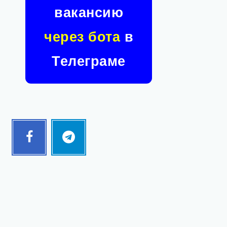
вакансию
через бота
в
Телеграме
Facebook
Telegram
Follow
Follow
me!
me!