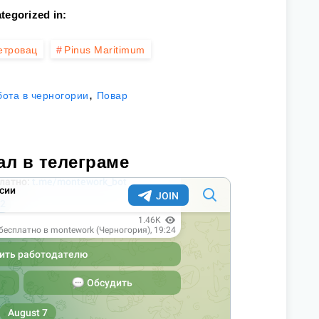
tegorized in:
етровац
Pinus Maritimum
,
бота в черногории
Повар
ал в телеграме