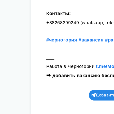
Контакты:
+38268399249 (whatsapp, tel
#черногория
#вакансия
#ра
___
Работа в Черногории
t.me/M
⮕
добавить вакансию бесп
Добавит