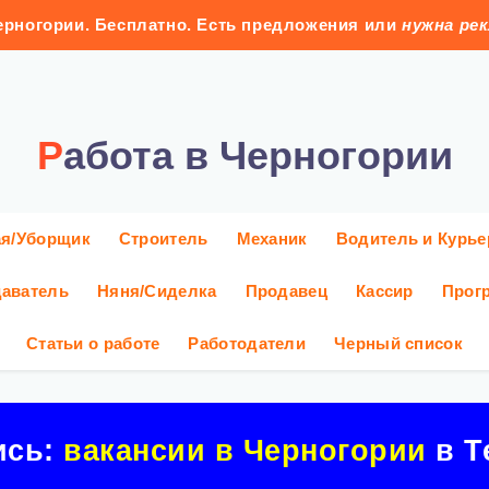
рногории. Бесплатно. Есть предложения или
нужна ре
Работа в Черногории
ая/Уборщик
Строитель
Механик
Водитель и Курье
аватель
Няня/Сиделка
Продавец
Кассир
Прог
Статьи о работе
Работодатели
Черный список
ись:
вакансии в Черногории
в Т