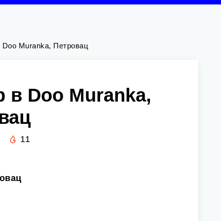
в Doo Muranka, Петровац
р в Doo Muranka,
вац
11
ровац