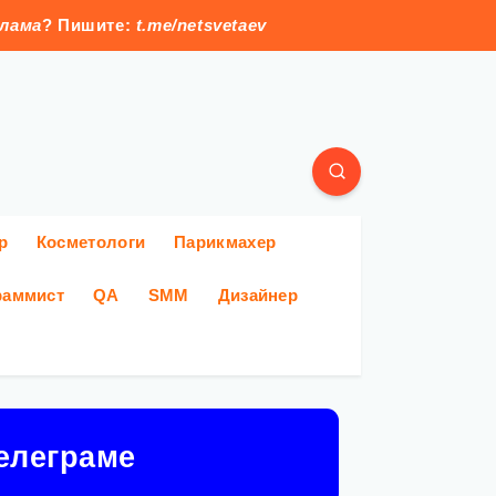
клама
? Пишите:
t.me/netsvetaev
р
Косметологи
Парикмахер
раммист
QA
SMM
Дизайнер
елеграме