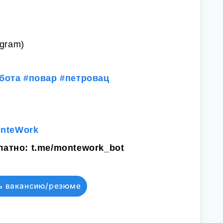
egram)
бота
#повар
#петровац
onteWork
латно:
t.me/montework_bot
ь вакансию/резюме