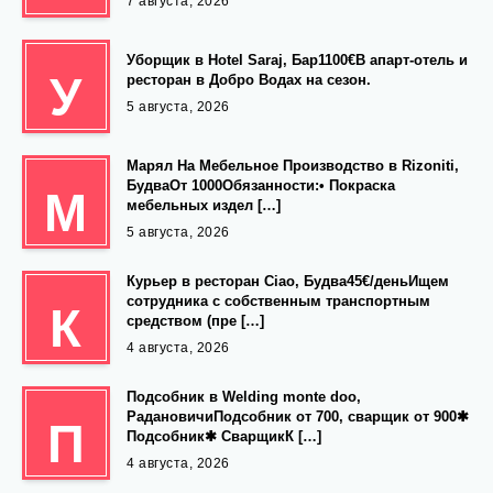
7 августа, 2026
Уборщик в Hotel Saraj, Бар1100€В апарт-отель и
У
ресторан в Добро Водах на сезон.
5 августа, 2026
Марял На Мебельное Производство в Rizoniti,
БудваОт 1000Обязанности:• Покраска
М
мебельных издел […]
5 августа, 2026
Курьер в ресторан Ciao, Будва45€/деньИщем
сотрудника с собственным транспортным
К
средством (пре […]
4 августа, 2026
Подсобник в Welding monte doo,
РадановичиПодсобник от 700, сварщик от 900✱
П
Подсобник✱ СварщикК […]
4 августа, 2026