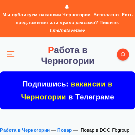
Мы публикуем вакансии Черногории. Бесплатно. Есть
предложения или
нужна реклама
? Пишите:
t.me/netsvetaev
Работа в
Черногории
Подпишись:
вакансии в
Черногории
в Телеграме
Работа в Черногории
—
Повар
—
‍ Повар в DOO Fbgroup