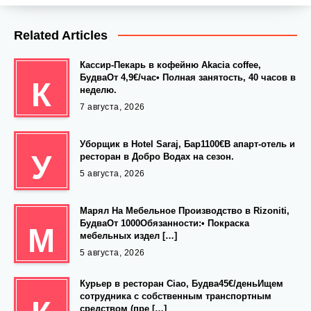
Related Articles
Кассир-Пекарь в кофейню Akacia coffee,
БудваОт 4,9€/час• Полная занятость, 40 часов в
К
неделю.
7 августа, 2026
Уборщик в Hotel Saraj, Бар1100€В апарт-отель и
У
ресторан в Добро Водах на сезон.
5 августа, 2026
Марял На Мебельное Производство в Rizoniti,
БудваОт 1000Обязанности:• Покраска
М
мебельных издел […]
5 августа, 2026
Курьер в ресторан Ciao, Будва45€/деньИщем
сотрудника с собственным транспортным
средством (пре […]