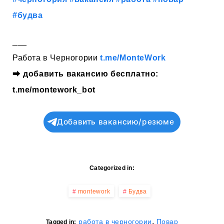
#будва
___
Работа в Черногории
t.me/MonteWork
⮕
добавить вакансию бесплатно:
t.me/montework_bot
Добавить вакансию/резюме
Categorized in:
montework
Будва
,
работа в черногории
Повар
Tagged in: