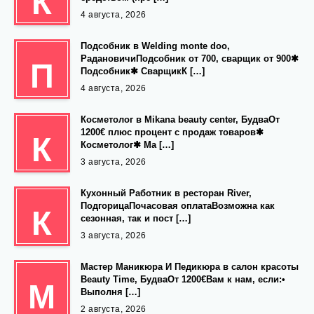
К
4 августа, 2026
Подсобник в Welding monte doo,
РадановичиПодсобник от 700, сварщик от 900✱
П
Подсобник✱ СварщикК […]
4 августа, 2026
Косметолог в Mikana beauty center, БудваОт
1200€ плюс процент с продаж товаров✱
К
Косметолог✱ Ма […]
3 августа, 2026
Кухонный Работник в ресторан River,
ПодгорицаПочасовая оплатаВозможна как
К
сезонная, так и пост […]
3 августа, 2026
Мастер Маникюра И Педикюра в салон красоты
Beauty Time, БудваОт 1200€Вам к нам, если:•
М
Выполня […]
2 августа, 2026