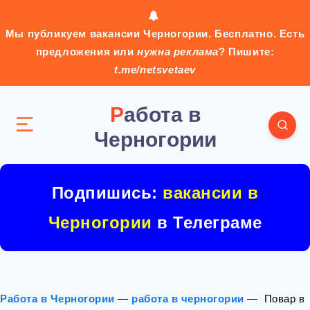
Мы публикуем вакансии Черногории. Бесплатно. Есть
предложения или
нужна реклама
? Пишите:
t.me/netsvetaev
Работа в
Черногории
Подпишись:
вакансии в
Черногории
в Телеграме
Работа в Черногории
—
работа в черногории
—
‍ Повар в