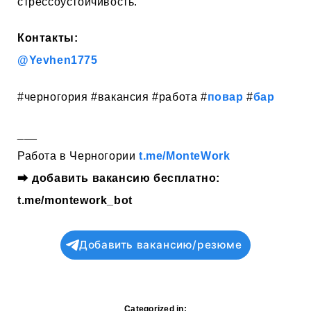
стрессоустойчивость.
Контакты:
@Yevhen1775
#черногория #вакансия #работа #
повар
#
бар
___
Работа в Черногории
t.me/MonteWork
⮕
добавить вакансию бесплатно:
t.me/montework_bot
Добавить вакансию/резюме
Categorized in: