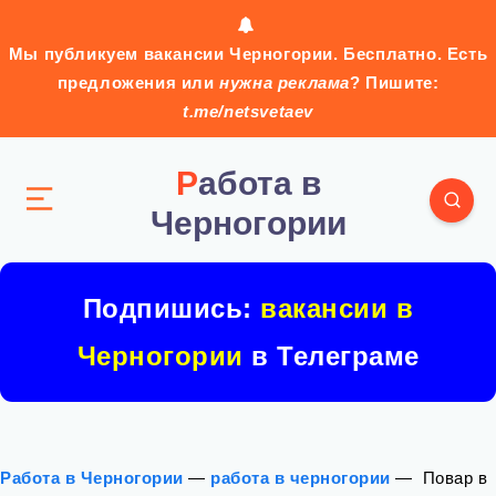
Мы публикуем вакансии Черногории. Бесплатно. Есть
предложения или
нужна реклама
? Пишите:
t.me/netsvetaev
Работа в
Черногории
Подпишись:
вакансии в
Черногории
в Телеграме
Работа в Черногории
—
работа в черногории
—
‍ Повар в