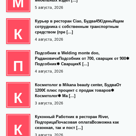
М
мебельных издел […]
5 августа, 2026
Курьер в ресторан Ciao, Будва45€/деньИщем
сотрудника с собственным транспортным
К
средством (пре […]
4 августа, 2026
Подсобник в Welding monte doo,
РадановичиПодсобник от 700, сварщик от 900✱
П
Подсобник✱ СварщикК […]
4 августа, 2026
Косметолог в Mikana beauty center, БудваОт
1200€ плюс процент с продаж товаров✱
К
Косметолог✱ Ма […]
3 августа, 2026
Кухонный Работник в ресторан River,
ПодгорицаПочасовая оплатаВозможна как
К
сезонная, так и пост […]
3 августа, 2026