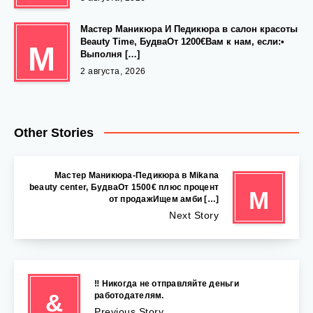
Мастер Маникюра И Педикюра в салон красоты
Beauty Time, БудваОт 1200€Вам к нам, если:•
М
Выполня […]
2 августа, 2026
Other Stories
Мастер Маникюра-Педикюра в Mikana
beauty center, БудваОт 1500€ плюс процент
М
от продажИщем амби […]
Next Story
‼️ Никогда не отправляйте деньги
&
работодателям.
Previous Story