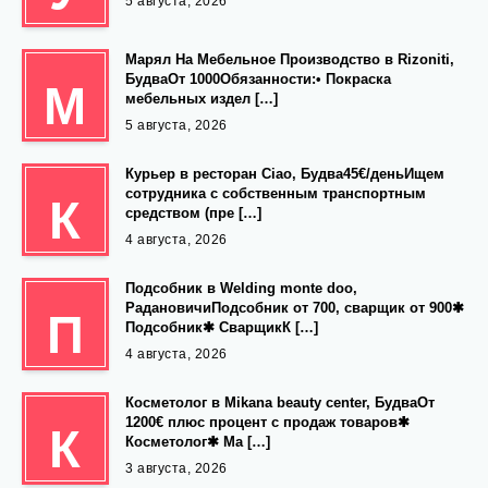
5 августа, 2026
Марял На Мебельное Производство в Rizoniti,
БудваОт 1000Обязанности:• Покраска
М
мебельных издел […]
5 августа, 2026
Курьер в ресторан Ciao, Будва45€/деньИщем
сотрудника с собственным транспортным
К
средством (пре […]
4 августа, 2026
Подсобник в Welding monte doo,
РадановичиПодсобник от 700, сварщик от 900✱
П
Подсобник✱ СварщикК […]
4 августа, 2026
Косметолог в Mikana beauty center, БудваОт
1200€ плюс процент с продаж товаров✱
К
Косметолог✱ Ма […]
3 августа, 2026