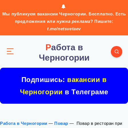
Мы публикуем вакансии Черногории. Бесплатно. Есть
предложения или
нужна реклама
? Пишите:
t.me/netsvetaev
Работа в
Черногории
Подпишись:
вакансии в
Черногории
в Телеграме
Работа в Черногории
—
Повар
—
‍ Повар в ресторан при