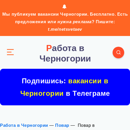
Мы публикуем вакансии Черногории. Бесплатно. Есть
предложения или
нужна реклама
? Пишите:
t.me/netsvetaev
Работа в
Черногории
Подпишись:
вакансии в
Черногории
в Телеграме
Работа в Черногории
—
Повар
—
‍ Повар в