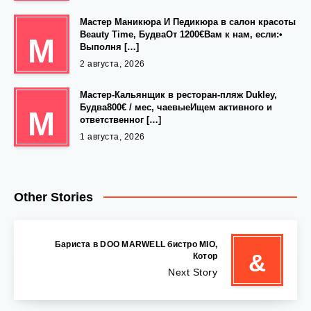
Мастер Маникюра И Педикюра в салон красоты
Beauty Time, БудваОт 1200€Вам к нам, если:•
М
Выполня […]
2 августа, 2026
Мастер-Кальянщик в ресторан-пляж Dukley,
Будва800€ / мес, чаевыеИщем активного и
М
ответственног […]
1 августа, 2026
Other Stories
️ Бариста в DOO MARWELL бистро MIO,
&
Котор
Next Story