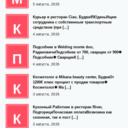
5 августа, 2026
Курьер в ресторан Ciao, Будва45€/деньИщем
сотрудника с собственным транспортным
К
средством (пре […]
4 августа, 2026
Подсобник в Welding monte doo,
РадановичиПодсобник от 700, сварщик от 900✱
П
Подсобник✱ СварщикК […]
4 августа, 2026
Косметолог в Mikana beauty center, БудваОт
1200€ плюс процент с продаж товаров✱
К
Косметолог✱ Ма […]
3 августа, 2026
Кухонный Работник в ресторан River,
ПодгорицаПочасовая оплатаВозможна как
К
сезонная, так и пост […]
3 августа, 2026