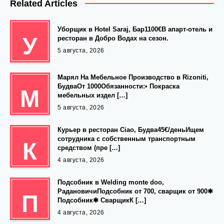
Related Articles
Уборщик в Hotel Saraj, Бар1100€В апарт-отель и
У
ресторан в Добро Водах на сезон.
5 августа, 2026
Марял На Мебельное Производство в Rizoniti,
БудваОт 1000Обязанности:• Покраска
М
мебельных издел […]
5 августа, 2026
Курьер в ресторан Ciao, Будва45€/деньИщем
сотрудника с собственным транспортным
К
средством (пре […]
4 августа, 2026
Подсобник в Welding monte doo,
РадановичиПодсобник от 700, сварщик от 900✱
П
Подсобник✱ СварщикК […]
4 августа, 2026