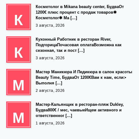
Косметолог в Mikana beauty center, БудваОт
1200€ плюс процент с продаж товаров✱
К
Косметолог✱ Ма […]
3 августа, 2026
Кухонный Работник в ресторан River,
ПодгорицаПочасовая оплатаВозможна как
К
сезонная, так и пост […]
3 августа, 2026
Мастер Маникюра И Педикюра в салон красоты
Beauty Time, БудваОт 1200€Вам к нам, если:•
М
Выполня […]
2 августа, 2026
Мастер-Кальянщик в ресторан-пляж Dukley,
Будва800€ / мес, чаевыеИщем активного и
М
ответственног […]
1 августа, 2026