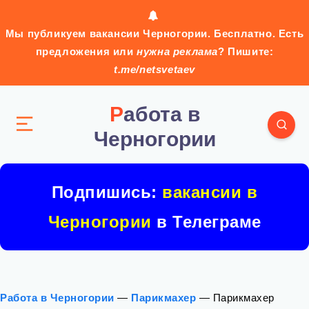
Мы публикуем вакансии Черногории. Бесплатно. Есть
предложения или
нужна реклама
? Пишите:
t.me/netsvetaev
Работа в
Черногории
Подпишись:
вакансии в
Черногории
в Телеграме
Работа в Черногории
—
Парикмахер
—
Парикмахер