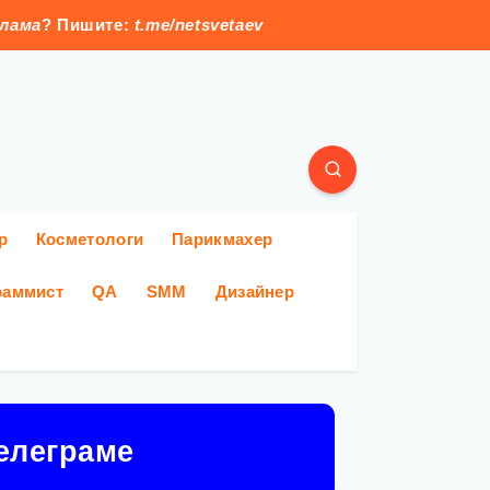
клама
? Пишите:
t.me/netsvetaev
р
Косметологи
Парикмахер
раммист
QA
SMM
Дизайнер
елеграме