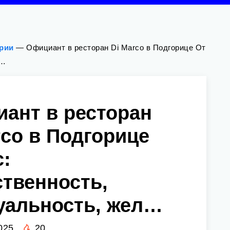
ории
—
Официант в ресторан Di Marco в Подгорице От
л…
ант в ресторан
rco в Подгорице
с:
ственность,
уальность, жел…
025
20