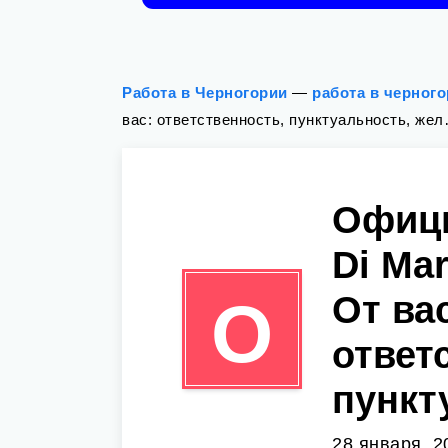
Работа в Черногории
—
работа в черног
вас: ответственность, пунктуальность, же
Офици
Di Ma
От ва
О
ответ
пункт
28 января, 2