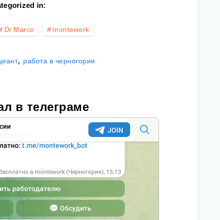
tegorized in:
Di Marco
montework
,
иант
работа в черногории
ал в телеграме