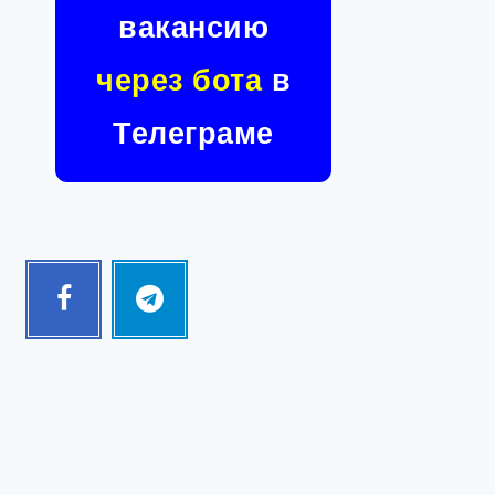
вакансию
через бота
в
Телеграме
Facebook
Telegram
Follow
Follow
me!
me!