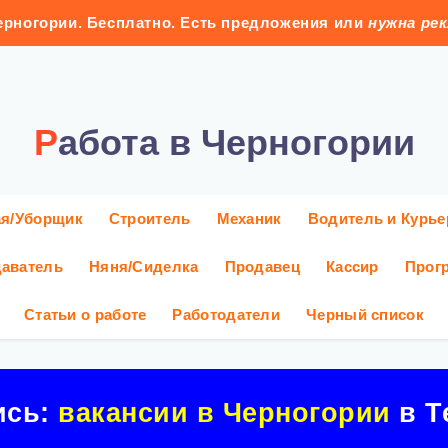
рногории. Бесплатно. Есть предложения или
нужна ре
Работа в Черногории
ая/Уборщик
Строитель
Механик
Водитель и Курье
аватель
Няня/Сиделка
Продавец
Кассир
Прог
Статьи о работе
Работодатели
Черный список
ись:
вакансии в Черногории
в Т