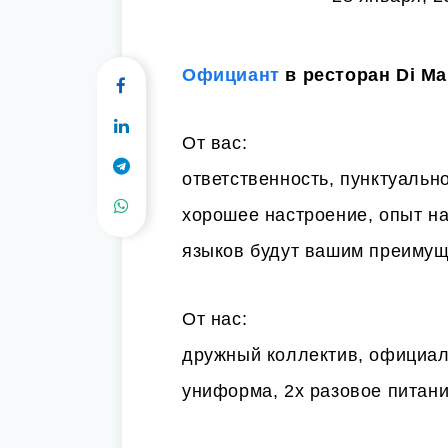
Официант
в ресторан Di
Ma
От вас:
ответственность, пунктуальн
хорошее настроение, опыт н
языков будут вашим преиму
От нас:
дружный коллектив, официал
униформа, 2х разовое питан