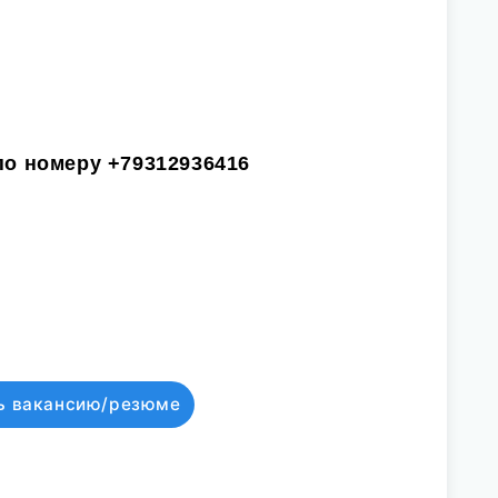
по номеру
+79312936416
ь вакансию/резюме