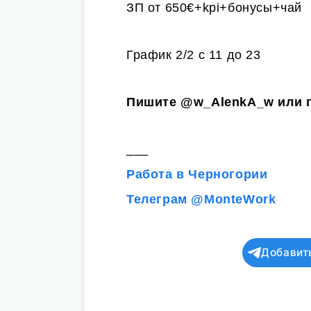
ЗП от 650€+kpi+бонусы+чай
График 2/2 с 11 до 23
Пишите
@w_AlenkA_w
или 
___
Работа в Черногории
Телеграм @MonteWork
Добавит