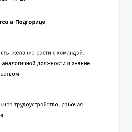
rco в Подгорице
ость, желание расти с командой,
а аналогичной должности и знание
ществом
ьное трудоустройство, рабочая
ие