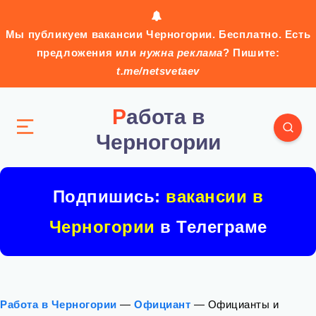
Мы публикуем вакансии Черногории. Бесплатно. Есть
предложения или
нужна реклама
? Пишите:
t.me/netsvetaev
Работа в
Черногории
Подпишись:
вакансии в
Черногории
в Телеграме
Работа в Черногории
—
Официант
—
Официанты и