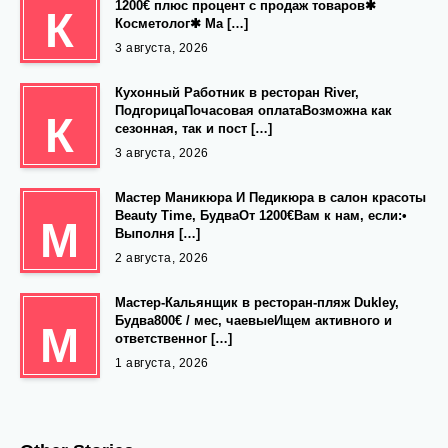
1200€ плюс процент с продаж товаров✱
К
Косметолог✱ Ма […]
3 августа, 2026
Кухонный Работник в ресторан River,
ПодгорицаПочасовая оплатаВозможна как
К
сезонная, так и пост […]
3 августа, 2026
Мастер Маникюра И Педикюра в салон красоты
Beauty Time, БудваОт 1200€Вам к нам, если:•
М
Выполня […]
2 августа, 2026
Мастер-Кальянщик в ресторан-пляж Dukley,
Будва800€ / мес, чаевыеИщем активного и
М
ответственног […]
1 августа, 2026