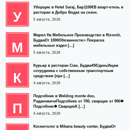
Уборщик в Hotel Saraj, Бар1100€В апарт-отель и
У
ресторан в Добро Водах на сезон.
5 августа, 2026
Марял На Мебельное Производство в Rizoniti,
БудваОт 1000Обязанности:• Покраска
М
мебельных издел […]
5 августа, 2026
Курьер в ресторан Ciao, Будва45€/деньИщем
сотрудника с собственным транспортным
К
средством (пре […]
4 августа, 2026
Подсобник в Welding monte doo,
РадановичиПодсобник от 700, сварщик от 900✱
П
Подсобник✱ СварщикК […]
4 августа, 2026
Косметолог в Mikana beauty center, БудваОт