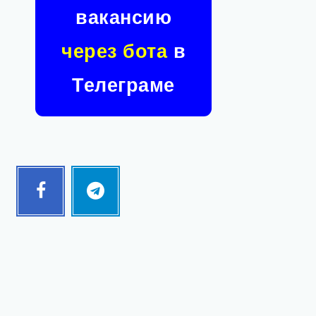
вакансию
через бота
в
Телеграме
Facebook
Telegram
Follow
Follow
me!
me!