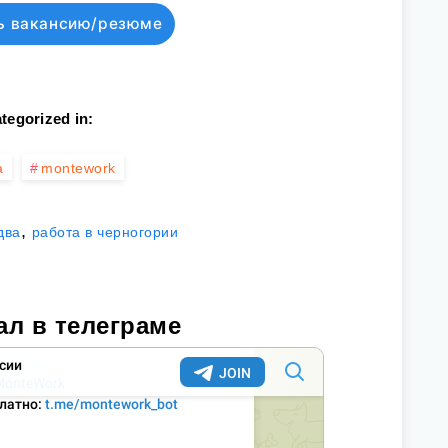
ь вакансию/резюме
tegorized in:
а
montework
,
два
работа в черногории
ал в телеграме