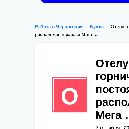
Работа в Черногории
—
Будва
—
Отелу в
расположен в районе Мега …
Отелу
горни
посто
О
распо
Мега 
7 октября, 2