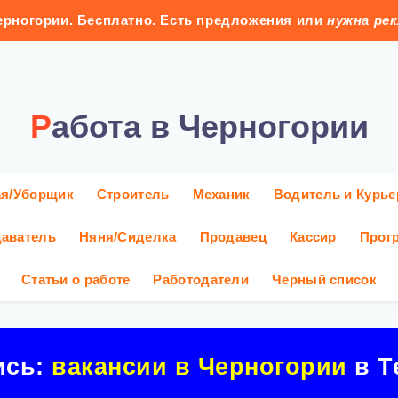
рногории. Бесплатно. Есть предложения или
нужна ре
Работа в Черногории
ая/Уборщик
Строитель
Механик
Водитель и Курье
аватель
Няня/Сиделка
Продавец
Кассир
Прог
Статьи о работе
Работодатели
Черный список
ись:
вакансии в Черногории
в Т