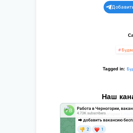
Добавит
Ca
Будв
Tagged in:
Бу
Наш кан