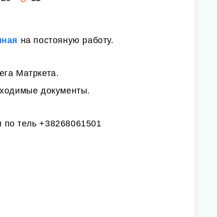
чная
на постояную работу.
ега Матркета.
бходимые документы.
 по тель +38268061501