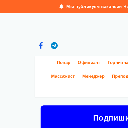
Мы публикуем вакансии Че
Повар
Официант
Горничн
Массажист
Менеджер
Препод
Подпиш