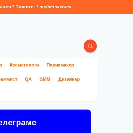
клама
? Пишите:
t.me/netsvetaev
р
Косметологи
Парикмахер
раммист
QA
SMM
Дизайнер
елеграме