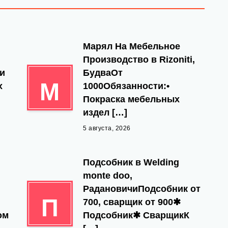
Марял На Мебельное
Производство в Rizoniti,
 и
БудваОт
М
х
1000Обязанности:•
Покраска мебельных
издел […]
5 августа, 2026
,
Подсобник в Welding
monte doo,
РадановичиПодсобник от
П
700, сварщик от 900✱
ом
Подсобник✱ СварщикК