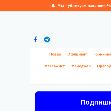
Мы публикуем вакансии Че
Повар
Официант
Горничн
Массажист
Менеджер
Препод
Подпиш