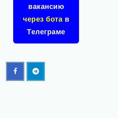
вакансию
через бота
в
Телеграме
Facebook
Telegram
Follow
Follow
me!
me!