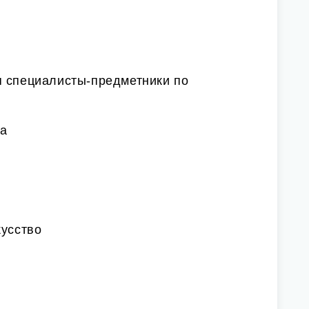
я специалисты-предметники по
ка
кусство