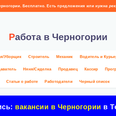
рногории. Бесплатно. Есть предложения или
нужна ре
Работа в Черногории
ая/Уборщик
Строитель
Механик
Водитель и Курье
аватель
Няня/Сиделка
Продавец
Кассир
Прог
Статьи о работе
Работодатели
Черный список
ись:
вакансии в Черногории
в Т