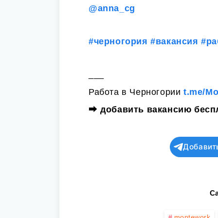
@anna_cg
#черногория
#вакансия
#ра
___
Работа в Черногории
t.me/M
⮕
добавить вакансию бесп
Добавит
Ca
montework