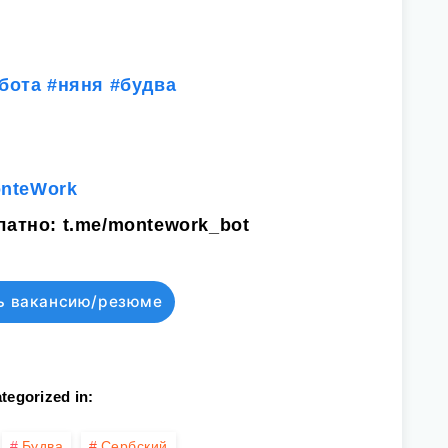
бота
#няня
#будва
onteWork
латно:
t.me/montework_bot
ь вакансию/резюме
tegorized in:
Будва
Сербский