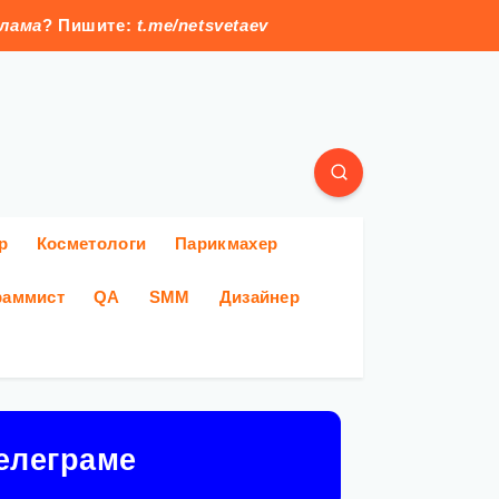
клама
? Пишите:
t.me/netsvetaev
р
Косметологи
Парикмахер
раммист
QA
SMM
Дизайнер
елеграме