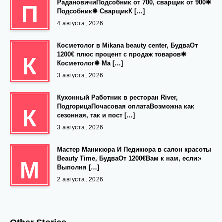
РадановичиПодсобник от 700, сварщик от 900✱
П
Подсобник✱ СварщикК […]
4 августа, 2026
Косметолог в Mikana beauty center, БудваОт
1200€ плюс процент с продаж товаров✱
К
Косметолог✱ Ма […]
3 августа, 2026
Кухонный Работник в ресторан River,
ПодгорицаПочасовая оплатаВозможна как
К
сезонная, так и пост […]
3 августа, 2026
Мастер Маникюра И Педикюра в салон красоты
Beauty Time, БудваОт 1200€Вам к нам, если:•
М
Выполня […]
2 августа, 2026