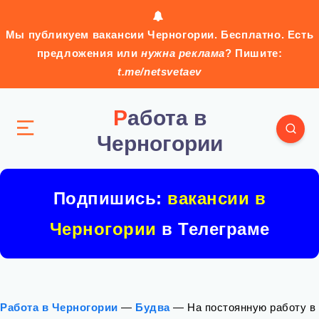
Мы публикуем вакансии Черногории. Бесплатно. Есть
предложения или
нужна реклама
? Пишите:
t.me/netsvetaev
Работа в
Черногории
Подпишись:
вакансии в
Черногории
в Телеграме
Работа в Черногории
—
Будва
—
На постоянную работу в