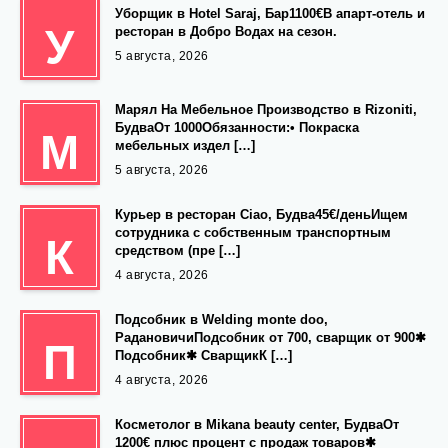
Уборщик в Hotel Saraj, Бар1100€В апарт-отель и
У
ресторан в Добро Водах на сезон.
5 августа, 2026
Марял На Мебельное Производство в Rizoniti,
БудваОт 1000Обязанности:• Покраска
М
мебельных издел […]
5 августа, 2026
Курьер в ресторан Ciao, Будва45€/деньИщем
сотрудника с собственным транспортным
К
средством (пре […]
4 августа, 2026
Подсобник в Welding monte doo,
РадановичиПодсобник от 700, сварщик от 900✱
П
Подсобник✱ СварщикК […]
4 августа, 2026
Косметолог в Mikana beauty center, БудваОт
1200€ плюс процент с продаж товаров✱