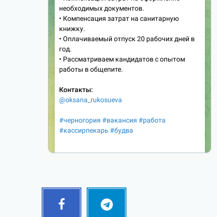
Facebook
Telegram
Follow
Follow
me!
me!