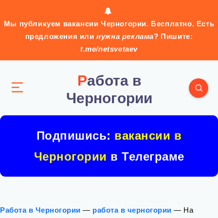
Мы публикуем вакансии Черногории. Бесплатно. Есть
предложения или
нужна реклама
? Пишите:
t.me/netsvetaev
Работа в
Черногории
Подпишись:
вакансии в
Черногории
в Телеграме
Работа в Черногории
—
работа в черногории
—
На