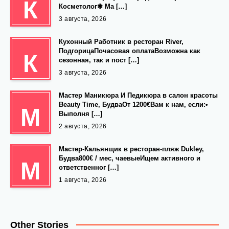
К
Косметолог✱ Ма […]
3 августа, 2026
Кухонный Работник в ресторан River,
ПодгорицаПочасовая оплатаВозможна как
К
сезонная, так и пост […]
3 августа, 2026
Мастер Маникюра И Педикюра в салон красоты
Beauty Time, БудваОт 1200€Вам к нам, если:•
М
Выполня […]
2 августа, 2026
Мастер-Кальянщик в ресторан-пляж Dukley,
Будва800€ / мес, чаевыеИщем активного и
М
ответственног […]
1 августа, 2026
Other Stories