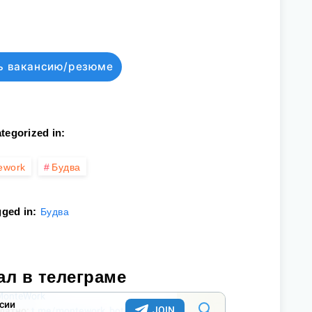
ь вакансию/резюме
tegorized in:
ework
Будва
ged in:
Будва
ал в телеграме