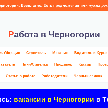
рногории. Бесплатно. Есть предложения или
нужна ре
Работа в Черногории
ая/Уборщик
Строитель
Механик
Водитель и Курье
аватель
Няня/Сиделка
Продавец
Кассир
Прог
Статьи о работе
Работодатели
Черный список
ись:
вакансии в Черногории
в Т