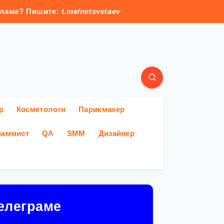
клама
? Пишите:
t.me/netsvetaev
р
Косметологи
Парикмахер
раммист
QA
SMM
Дизайнер
елеграме