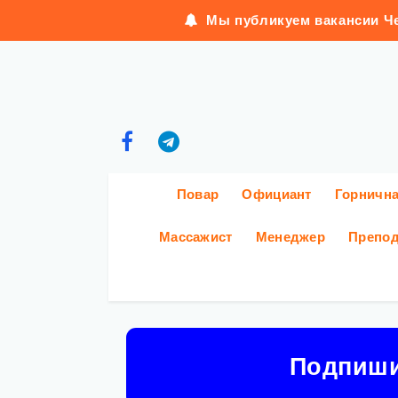
Мы публикуем вакансии Че
Повар
Официант
Горничн
Массажист
Менеджер
Препод
Подпиш