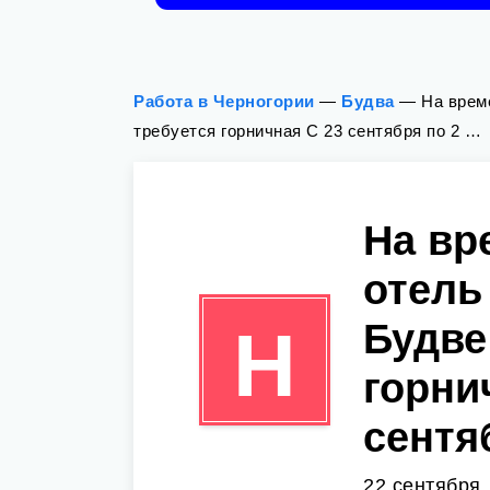
Работа в Черногории
—
Будва
—
На време
требуется горничная С 23 сентября по 2 …
На вр
отель 
Будве
Н
горни
сентя
22 сентября,