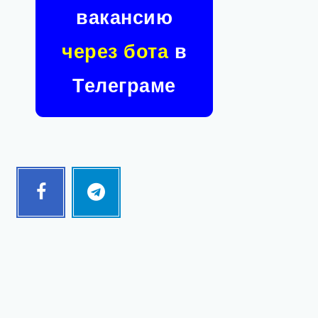
вакансию
через бота
в
Телеграме
Facebook
Telegram
Follow
Follow
me!
me!