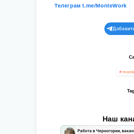
Телеграм t.me/MonteWork
Добавит
Ca
mont
Tag
Наш кан