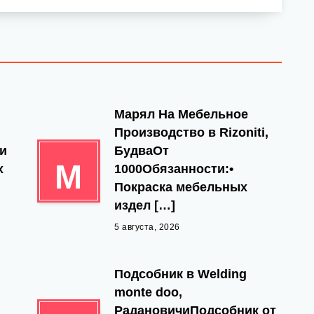
Марял На Мебельное
Производство в Rizoniti,
 и
БудваОт
М
х
1000Обязанности:•
Покраска мебельных
издел […]
5 августа, 2026
,
Подсобник в Welding
monte doo,
РадановичиПодсобник от