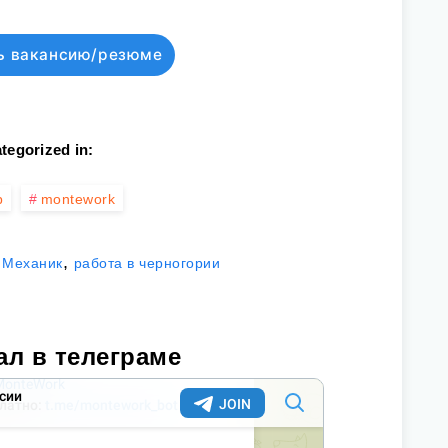
ь вакансию/резюме
tegorized in:
р
montework
,
,
Механик
работа в черногории
ал в телеграме