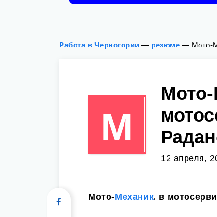
Работа в Черногории
—
резюме
—
Мото-М
Мото-
мотос
М
Радан
12 апреля, 2
Мото-
Механик
. в мотосерв