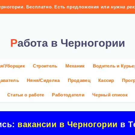
рногории. Бесплатно. Есть предложения или
нужна ре
Работа в Черногории
ая/Уборщик
Строитель
Механик
Водитель и Курье
аватель
Няня/Сиделка
Продавец
Кассир
Прог
Статьи о работе
Работодатели
Черный список
ись:
вакансии в Черногории
в Т