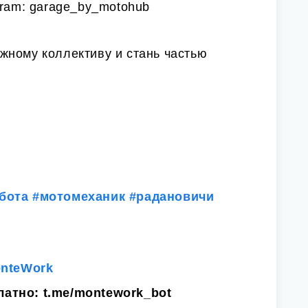
gram: garage_by_motohub
жному коллективу и стань частью
бота
#мотомеханик
#радановичи
onteWork
латно:
t.me/montework_bot