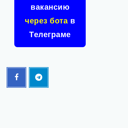
вакансию
через бота
в
Телеграме
Facebook
Telegram
Follow
Follow
me!
me!