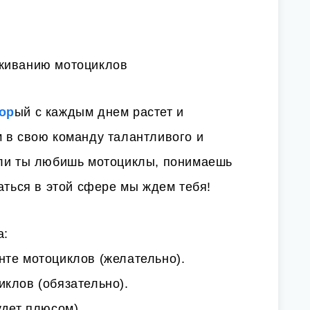
живанию мотоциклов
ор
ый с каждым днем растет и
 в свою команду талантливого и
сли ты любишь мотоциклы, понимаешь
ваться в этой сфере мы ждем тебя!
а:
нте мотоциклов (желательно).
клов (обязательно).
удет плюсом).