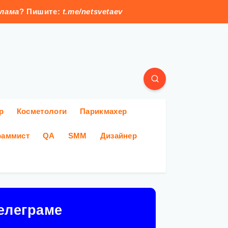
клама
? Пишите:
t.me/netsvetaev
р
Косметологи
Парикмахер
раммист
QA
SMM
Дизайнер
елеграме