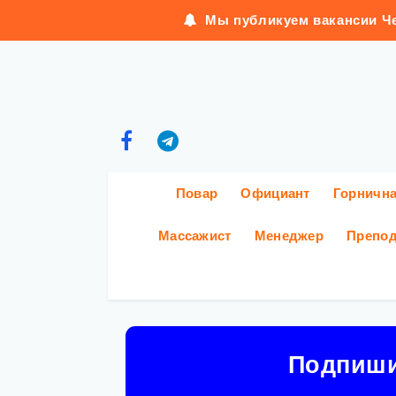
Мы публикуем вакансии Че
Повар
Официант
Горничн
Массажист
Менеджер
Препод
Подпиш