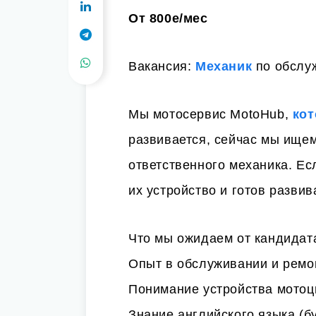
От 800е/мес
Вакансия:
Механик
по обслу
Мы мотосервис MotoHub,
кот
развивается, сейчас мы ищем
ответственного механика. Е
их устройство и готов разви
Что мы ожидаем от кандидат
Опыт в обслуживании и ремо
Понимание устройства мотоци
Знание английского языка (б