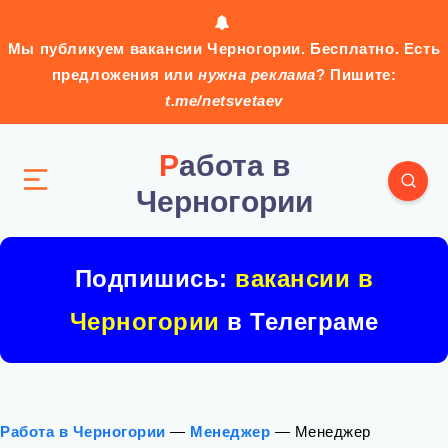
Мы публикуем вакансии Черногории. Бесплатно. Есть
предложения или
нужна реклама
? Пишите:
t.me/netsvetaev
Работа в
Черногории
Подпишись:
вакансии в
Черногории
в Телеграме
Работа в Черногории
—
Менеджер
—
Менеджер