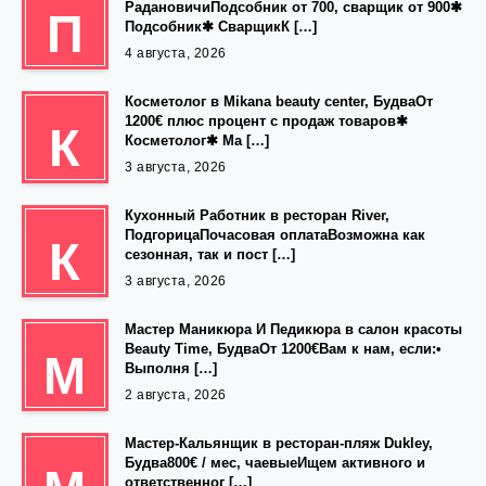
РадановичиПодсобник от 700, сварщик от 900✱
П
Подсобник✱ СварщикК […]
4 августа, 2026
Косметолог в Mikana beauty center, БудваОт
1200€ плюс процент с продаж товаров✱
К
Косметолог✱ Ма […]
3 августа, 2026
Кухонный Работник в ресторан River,
ПодгорицаПочасовая оплатаВозможна как
К
сезонная, так и пост […]
3 августа, 2026
Мастер Маникюра И Педикюра в салон красоты
Beauty Time, БудваОт 1200€Вам к нам, если:•
М
Выполня […]
2 августа, 2026
Мастер-Кальянщик в ресторан-пляж Dukley,
Будва800€ / мес, чаевыеИщем активного и
ответственног […]