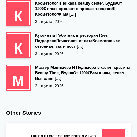
Косметолог в Mikana beauty center, БудваОт
1200€ плюс процент с продаж товаров✱
К
Косметолог✱ Ма […]
3 августа, 2026
Кухонный Работник в ресторан River,
ПодгорицаПочасовая оплатаВозможна как
К
сезонная, так и пост […]
3 августа, 2026
Мастер Маникюра И Педикюра в салон красоты
Beauty Time, БудваОт 1200€Вам к нам, если:•
М
Выполня […]
2 августа, 2026
Other Stories
‍ Повар в Doo first line property, Бар