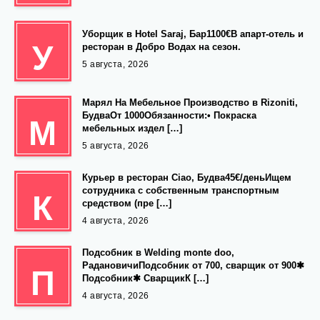
Уборщик в Hotel Saraj, Бар1100€В апарт-отель и
У
ресторан в Добро Водах на сезон.
5 августа, 2026
Марял На Мебельное Производство в Rizoniti,
БудваОт 1000Обязанности:• Покраска
М
мебельных издел […]
5 августа, 2026
Курьер в ресторан Ciao, Будва45€/деньИщем
сотрудника с собственным транспортным
К
средством (пре […]
4 августа, 2026
Подсобник в Welding monte doo,
РадановичиПодсобник от 700, сварщик от 900✱
П
Подсобник✱ СварщикК […]
4 августа, 2026