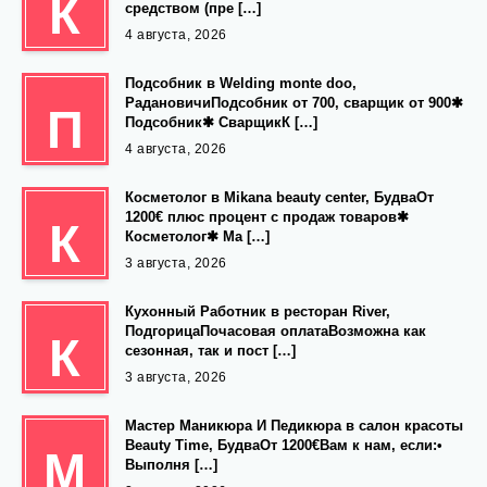
К
средством (пре […]
4 августа, 2026
Подсобник в Welding monte doo,
РадановичиПодсобник от 700, сварщик от 900✱
П
Подсобник✱ СварщикК […]
4 августа, 2026
Косметолог в Mikana beauty center, БудваОт
1200€ плюс процент с продаж товаров✱
К
Косметолог✱ Ма […]
3 августа, 2026
Кухонный Работник в ресторан River,
ПодгорицаПочасовая оплатаВозможна как
К
сезонная, так и пост […]
3 августа, 2026
Мастер Маникюра И Педикюра в салон красоты
Beauty Time, БудваОт 1200€Вам к нам, если:•
М
Выполня […]