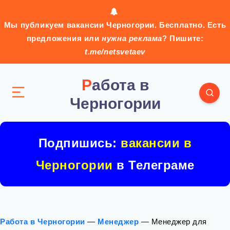
Мы публикуем вакансии Черногории. Бесплатно. Есть
предложения или
нужна реклама
? Пишите:
t.me/netsvetaev
Работа в
Черногории
Подпишись:
вакансии в
Черногории
в Телеграме
Работа в Черногории
—
Менеджер
—
Менеджер для