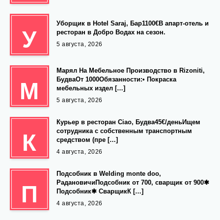
Уборщик в Hotel Saraj, Бар1100€В апарт-отель и
У
ресторан в Добро Водах на сезон.
5 августа, 2026
Марял На Мебельное Производство в Rizoniti,
БудваОт 1000Обязанности:• Покраска
М
мебельных издел […]
5 августа, 2026
Курьер в ресторан Ciao, Будва45€/деньИщем
сотрудника с собственным транспортным
К
средством (пре […]
4 августа, 2026
Подсобник в Welding monte doo,
РадановичиПодсобник от 700, сварщик от 900✱
П
Подсобник✱ СварщикК […]
4 августа, 2026