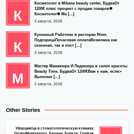
Косметолог в Mikana beauty center, БудваОт
1200€ плюс процент с продаж товаров✱
К
Косметолог✱ Ма […]
3 августа, 2026
Кухонный Работник в ресторан River,
ПодгорицаПочасовая оплатаВозможна как
К
сезонная, так и пост […]
3 августа, 2026
Мастер Маникюра И Педикюра в салон красоты
Beauty Time, БудваОт 1200€Вам к нам, если:•
М
Выполня […]
2 августа, 2026
Other Stories
Уборщик/ца в стоматологическую клинику
DentalMontenegro, Бечичи, Борети. График