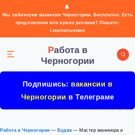
Мы публикуем вакансии Черногории. Бесплатно. Есть
предложения или
нужна реклама
? Пишите:
t.me/netsvetaev
Работа в
Черногории
Подпишись:
вакансии в
Черногории
в Телеграме
Работа в Черногории
—
Будва
—
Мастер маникюра и