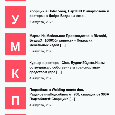
Уборщик в Hotel Saraj, Бар1100€В апарт-отель и
У
ресторан в Добро Водах на сезон.
5 августа, 2026
Марял На Мебельное Производство в Rizoniti,
БудваОт 1000Обязанности:• Покраска
М
мебельных издел […]
5 августа, 2026
Курьер в ресторан Ciao, Будва45€/деньИщем
сотрудника с собственным транспортным
К
средством (пре […]
4 августа, 2026
Подсобник в Welding monte doo,
РадановичиПодсобник от 700, сварщик от 900✱
П
Подсобник✱ СварщикК […]
4 августа, 2026