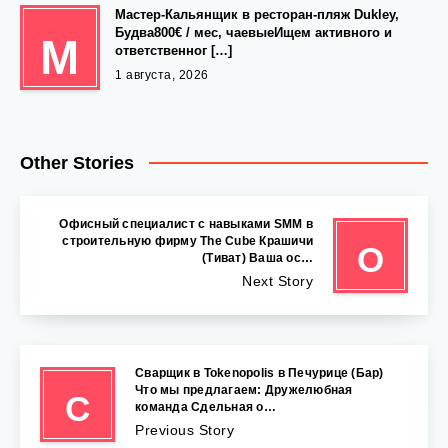
Мастер-Кальянщик в ресторан-пляж Dukley,
Будва800€ / мес, чаевыеИщем активного и
М
ответственног […]
1 августа, 2026
Other Stories
Офисный специалист с навыками SMM в
строительную фирму The Cube Крашичи
О
(Тиват) Ваша ос…
Next Story
Сварщик в Tokenopolis в Печурице (Бар)
Что мы предлагаем: Дружелюбная
С
команда Сдельная о…
Previous Story