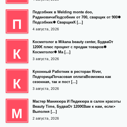
Подсобник в Welding monte doo,
РадановичиПодсобник от 700, сварщик от 900✱
П
Подсобник✱ СварщикК […]
4 августа, 2026
Косметолог в Mikana beauty center, БудваОт
1200€ плюс процент с продаж товаров✱
К
Косметолог✱ Ма […]
3 августа, 2026
Кухонный Работник в ресторан River,
ПодгорицаПочасовая оплатаВозможна как
К
сезонная, так и пост […]
3 августа, 2026
Мастер Маникюра И Педикюра в салон красоты
Beauty Time, БудваОт 1200€Вам к нам, если:•
М
Выполня […]
2 августа, 2026