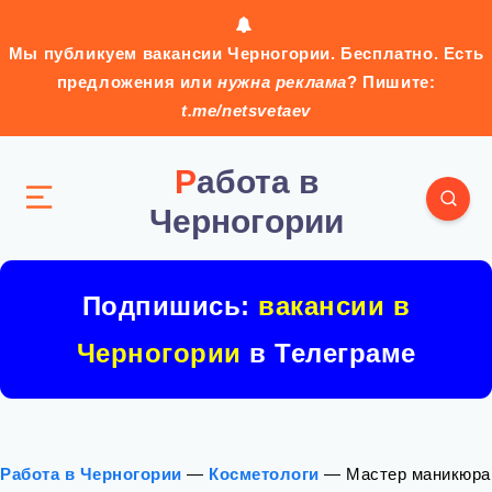
Мы публикуем вакансии Черногории. Бесплатно. Есть
предложения или
нужна реклама
? Пишите:
t.me/netsvetaev
Работа в
Черногории
Подпишись:
вакансии в
Черногории
в Телеграме
Работа в Черногории
—
Косметологи
—
Мастер маникюра