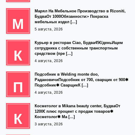
Марял На Мебельное Производство в Rizoniti,
БудваОт 1000Обязанности:• Покраска
М
мебельных издел […]
5 августа, 2026
Курьер в ресторан Ciao, Будва45€/деньИщем
сотрудника с собственным транспортным
К
средством (пре […]
4 августа, 2026
Подсобник в Welding monte doo,
РадановичиПодсобник от 700, сварщик от 900✱
П
Подсобник✱ СварщикК […]
4 августа, 2026
Косметолог в Mikana beauty center, БудваОт
1200€ плюс процент с продаж товаров✱
К
Косметолог✱ Ма […]
3 августа, 2026