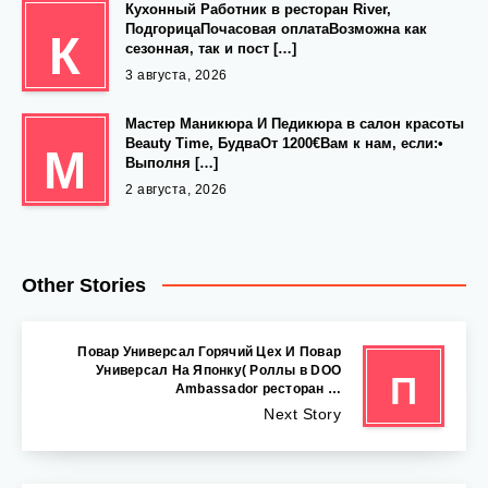
Кухонный Работник в ресторан River,
ПодгорицаПочасовая оплатаВозможна как
К
сезонная, так и пост […]
3 августа, 2026
Мастер Маникюра И Педикюра в салон красоты
Beauty Time, БудваОт 1200€Вам к нам, если:•
М
Выполня […]
2 августа, 2026
Other Stories
Повар Универсал Горячий Цех И Повар
Универсал На Японку( Роллы в DOO
П
Ambassador ресторан …
Next Story