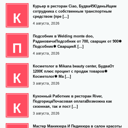
Курьер в ресторан Ciao, Будва45€/деньИщем
сотрудника с собственным транспортным
К
средством (пре […]
4 августа, 2026
Подсобник в Welding monte doo,
РадановичиПодсобник от 700, сварщик от 900✱
П
Подсобник✱ СварщикК […]
4 августа, 2026
Косметолог в Mikana beauty center, БудваОт
1200€ плюс процент с продаж товаров✱
К
Косметолог✱ Ма […]
3 августа, 2026
Кухонный Работник в ресторан River,
ПодгорицаПочасовая оплатаВозможна как
К
сезонная, так и пост […]
3 августа, 2026
Мастер Маникюра И Педикюра в салон красоты