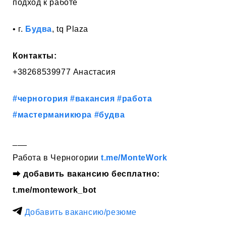
подход к работе
• г.
Будва
, tq Plaza
Контакты:
+38268539977 Анастасия
#черногория
#вакансия
#работа
#мастерманикюра
#будва
___
Работа в Черногории
t.me/MonteWork
⮕
добавить вакансию бесплатно:
t.me/montework_bot
Добавить вакансию/резюме