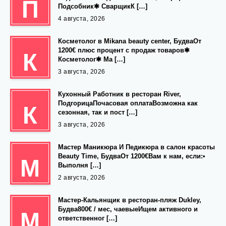
П
Подсобник✱ СварщикК […]
4 августа, 2026
Косметолог в Mikana beauty center, БудваОт
1200€ плюс процент с продаж товаров✱
К
Косметолог✱ Ма […]
3 августа, 2026
Кухонный Работник в ресторан River,
ПодгорицаПочасовая оплатаВозможна как
К
сезонная, так и пост […]
3 августа, 2026
Мастер Маникюра И Педикюра в салон красоты
Beauty Time, БудваОт 1200€Вам к нам, если:•
М
Выполня […]
2 августа, 2026
Мастер-Кальянщик в ресторан-пляж Dukley,
Будва800€ / мес, чаевыеИщем активного и
М
ответственног […]