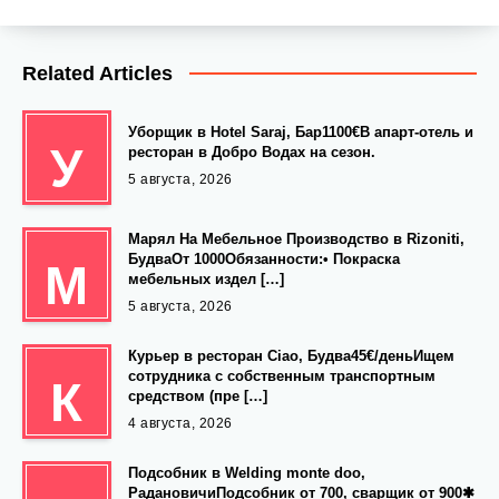
Related Articles
Уборщик в Hotel Saraj, Бар1100€В апарт-отель и
У
ресторан в Добро Водах на сезон.
5 августа, 2026
Марял На Мебельное Производство в Rizoniti,
БудваОт 1000Обязанности:• Покраска
М
мебельных издел […]
5 августа, 2026
Курьер в ресторан Ciao, Будва45€/деньИщем
сотрудника с собственным транспортным
К
средством (пре […]
4 августа, 2026
Подсобник в Welding monte doo,
РадановичиПодсобник от 700, сварщик от 900✱