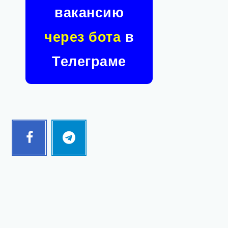
вакансию
через бота
в
Телеграме
Facebook
Telegram
Follow
Follow
me!
me!