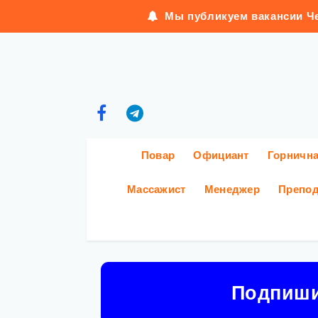
Мы публикуем вакансии Че
Повар
Официант
Горничн
Массажист
Менеджер
Препод
Подпиш