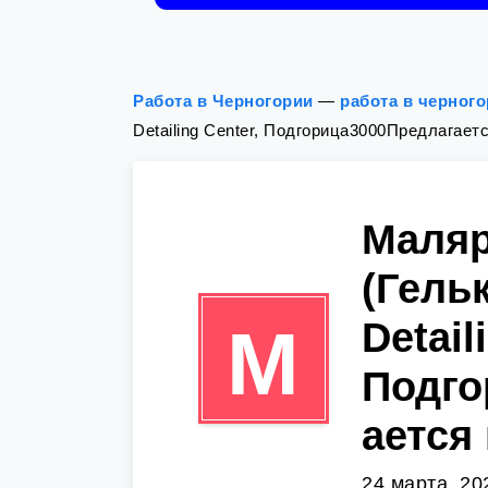
Работа в Черногории
—
работа в черног
Detailing Center, Подгорица3000Предлагает
Маляр
(Гельк
Detail
М
Подго
ается
24 марта, 20