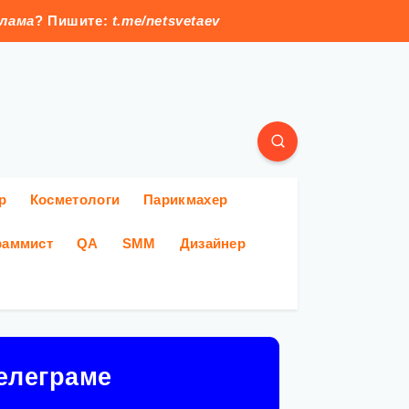
клама
? Пишите:
t.me/netsvetaev
р
Косметологи
Парикмахер
раммист
QA
SMM
Дизайнер
елеграме