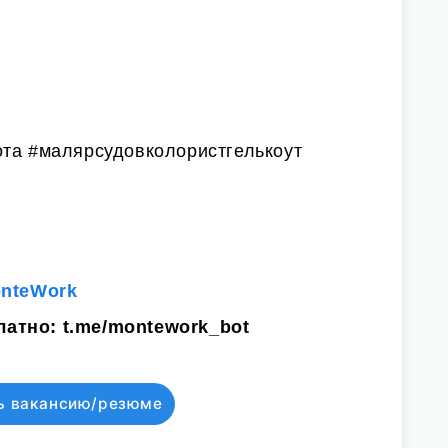
ота #малярсудовколористгелькоут
onteWork
латно:
t.me/montework_bot
ь вакансию/резюме