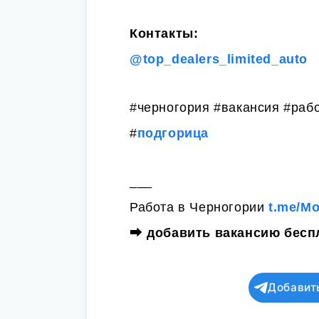
Контакты:
@top_dealers_limited_auto
#черногория #вакансия #раб
#
подгорица
___
Работа в Черногории
t.me/M
⮕
добавить вакансию бесп
Добавит