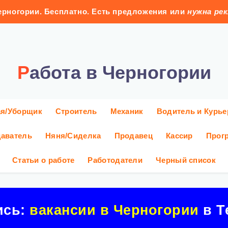
рногории. Бесплатно. Есть предложения или
нужна ре
Работа в Черногории
ая/Уборщик
Строитель
Механик
Водитель и Курье
аватель
Няня/Сиделка
Продавец
Кассир
Прог
Статьи о работе
Работодатели
Черный список
ись:
вакансии в Черногории
в Т