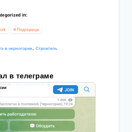
tegorized in:
ork
Подгорица
,
та в черногории
Строитель
ал в телеграме