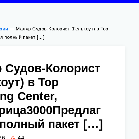
ории
—
Маляр Судов-Колорист (Гелькоут) в Top
ся полный пакет […]
 Судов-Колорист
оут) в Top
ing Center,
рица3000Предлаг
 полный пакет […]
26
44