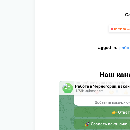
Ca
montew
Tagged in:
рабо
Наш кан