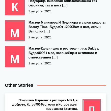
ПодгорицаПочасовая оплатаВозможна как
К
сезонная, так и пост […]
3 августа, 2026
Мастер Маникюра И Педикюра в салон красоты
Beauty Time, БудваОт 1200€Вам к нам, если:•
М
Выполня […]
2 августа, 2026
Мастер-Кальянщик в ресторан-пляж Dukley,
Будва800€ / мес, чаевыеИщем активного и
М
ответственног […]
1 августа, 2026
Other Stories
Помощник Бармена в ресторан MIRA в
доброте, Котор750Ресторан в Которе ищет
П
помощника бармена.