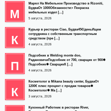
Марял На Мебельное Производство в Rizoniti,
БудваОт 1000Обязанности:• Покраска
М
мебельных издел […]
5 августа, 2026
Курьер в ресторан Ciao, Будва45€/деньИщем
сотрудника с собственным транспортным
К
средством (пре […]
4 августа, 2026
Подсобник в Welding monte doo,
РадановичиПодсобник от 700, сварщик от 900✱
П
Подсобник✱ СварщикК […]
4 августа, 2026
Косметолог в Mikana beauty center, БудваОт
1200€ плюс процент с продаж товаров✱
К
Косметолог✱ Ма […]
3 августа, 2026
Кухонный Работник в ресторан River,