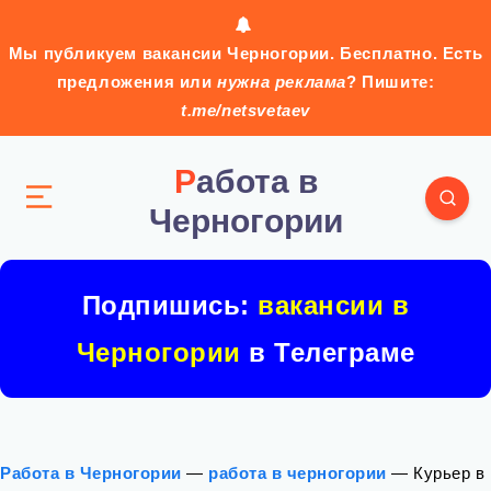
Мы публикуем вакансии Черногории. Бесплатно. Есть
предложения или
нужна реклама
? Пишите:
t.me/netsvetaev
Работа в
Черногории
Подпишись:
вакансии в
Черногории
в Телеграме
Работа в Черногории
—
работа в черногории
—
Курьер в