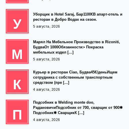
Уборщик в Hotel Saraj, Бар1100€В апарт-отель и
У
ресторан в Добро Водах на сезон.
5 августа, 2026
Марял На Мебельное Производство в Rizoniti,
БудваОт 1000Обязанности:• Покраска
М
мебельных издел […]
5 августа, 2026
Курьер в ресторан Ciao, Будва45€/деньИщем
сотрудника с собственным транспортным
К
средством (пре […]
4 августа, 2026
Подсобник в Welding monte doo,
РадановичиПодсобник от 700, сварщик от 900✱
П
Подсобник✱ СварщикК […]
4 августа, 2026