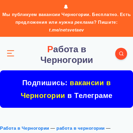
Мы публикуем вакансии Черногории. Бесплатно. Есть
предложения или
нужна реклама
? Пишите:
t.me/netsvetaev
Работа в
Черногории
Подпишись:
вакансии в
Черногории
в Телеграме
Работа в Черногории
—
работа в черногории
—