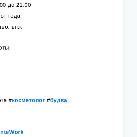
00 до 21:00
 от года
тво, внж
оты!
та #
косметолог
#
будва
onteWork