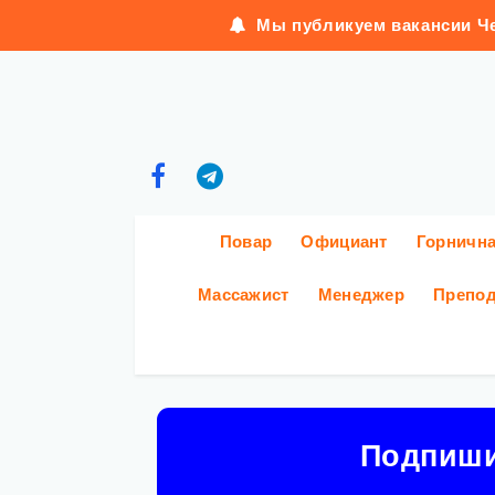
Мы публикуем вакансии Че
Повар
Официант
Горничн
Массажист
Менеджер
Препод
Подпиш