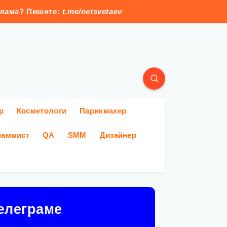
клама
? Пишите:
t.me/netsvetaev
р
Косметологи
Парикмахер
раммист
QA
SMM
Дизайнер
елеграме