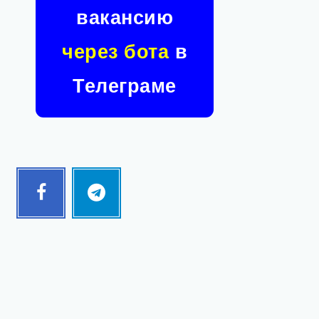
вакансию
через бота
в
Телеграме
Facebook
Telegram
Follow
Follow
me!
me!