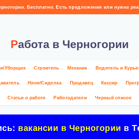
рногории. Бесплатно. Есть предложения или
нужна ре
Работа в Черногории
ая/Уборщик
Строитель
Механик
Водитель и Курье
аватель
Няня/Сиделка
Продавец
Кассир
Прог
Статьи о работе
Работодатели
Черный список
ись:
вакансии в Черногории
в Т