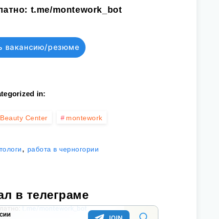
латно:
t.me/montework_bot
ь вакансию/резюме
tegorized in:
Beauty Center
montework
,
тологи
работа в черногории
ал в телеграме