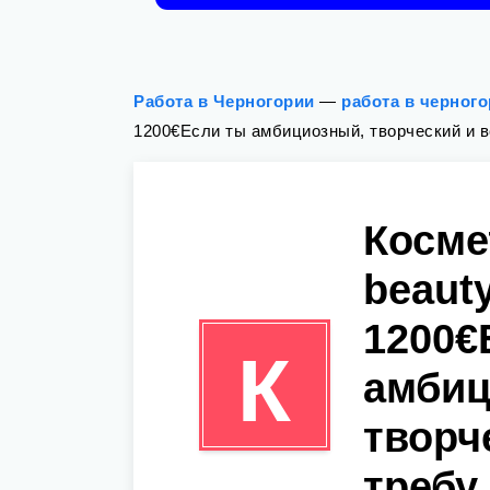
Работа в Черногории
—
работа в черног
1200€Если ты амбициозный, творческий и в
Косме
beaut
1200€
К
амбиц
творч
требу