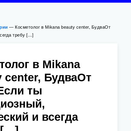
ории
—
Косметолог в Mikana beauty center, БудваОт
сегда требу […]
толог в Mikana
y center, БудваОт
Если ты
иозный,
еский и всегда
 […]