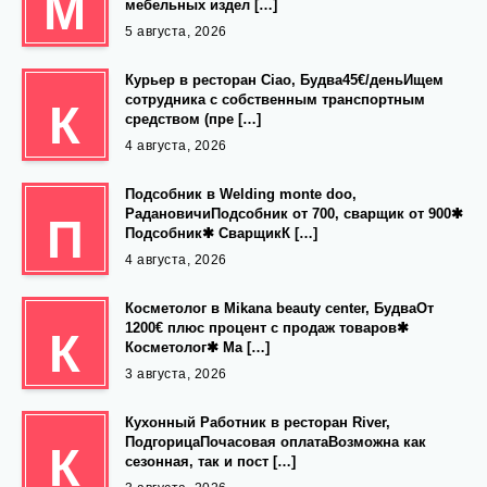
М
мебельных издел […]
5 августа, 2026
Курьер в ресторан Ciao, Будва45€/деньИщем
сотрудника с собственным транспортным
К
средством (пре […]
4 августа, 2026
Подсобник в Welding monte doo,
РадановичиПодсобник от 700, сварщик от 900✱
П
Подсобник✱ СварщикК […]
4 августа, 2026
Косметолог в Mikana beauty center, БудваОт
1200€ плюс процент с продаж товаров✱
К
Косметолог✱ Ма […]
3 августа, 2026
Кухонный Работник в ресторан River,
ПодгорицаПочасовая оплатаВозможна как
К
сезонная, так и пост […]