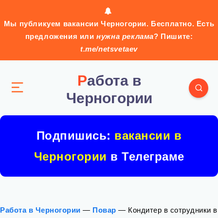
Мы публикуем вакансии Черногории. Бесплатно. Есть
предложения или
нужна реклама
? Пишите:
t.me/netsvetaev
Работа в
Черногории
Подпишись:
вакансии в
Черногории
в Телеграме
Работа в Черногории
—
Повар
—
Кондитер в сотрудники в