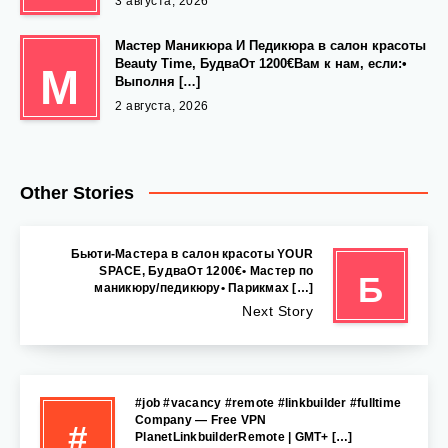
3 августа, 2026
Мастер Маникюра И Педикюра в салон красоты
Beauty Time, БудваОт 1200€Вам к нам, если:•
М
Выполня […]
2 августа, 2026
Other Stories
Бьюти-Мастера в салон красоты YOUR
SPACE, БудваОт 1200€• Мастер по
Б
маникюру/педикюру• Парикмах […]
Next Story
#job #vacancy #remote #linkbuilder #fulltime
Company — Free VPN
#
PlanetLinkbuilderRemote | GMT+ […]