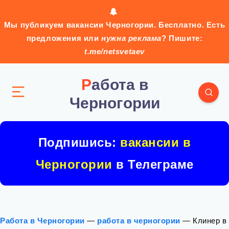
Мы публикуем вакансии Черногории. Бесплатно. Есть
предложения или
нужна реклама
? Пишите:
t.me/netsvetaev
Работа в
Черногории
Подпишись:
вакансии в
Черногории
в Телеграме
Работа в Черногории
—
работа в черногории
—
Клинер в