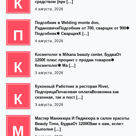
К
средством (пре […]
4 августа, 2026
Подсобник в Welding monte doo,
РадановичиПодсобник от 700, сварщик от 900✱
П
Подсобник✱ СварщикК […]
4 августа, 2026
Косметолог в Mikana beauty center, БудваОт
1200€ плюс процент с продаж товаров✱
К
Косметолог✱ Ма […]
3 августа, 2026
Кухонный Работник в ресторан River,
ПодгорицаПочасовая оплатаВозможна как
К
сезонная, так и пост […]
3 августа, 2026
Мастер Маникюра И Педикюра в салон красоты
Beauty Time, БудваОт 1200€Вам к нам, если:•
М
Выполня […]