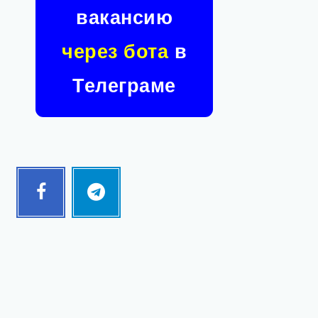
вакансию
через бота
в
Телеграме
Facebook
Telegram
Follow
Follow
me!
me!