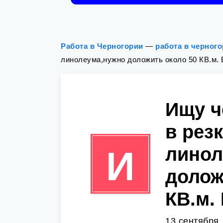
Работа в Черногории
—
работа в черног
линолеума,нужно доложить около 50 КВ.м.
Ищу ч
в рез
линол
И
долож
КВ.м.
13 сентября,