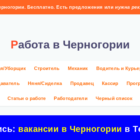
рногории. Бесплатно. Есть предложения или
нужна ре
Работа в Черногории
ая/Уборщик
Строитель
Механик
Водитель и Курье
аватель
Няня/Сиделка
Продавец
Кассир
Прог
Статьи о работе
Работодатели
Черный список
ись:
вакансии в Черногории
в Т