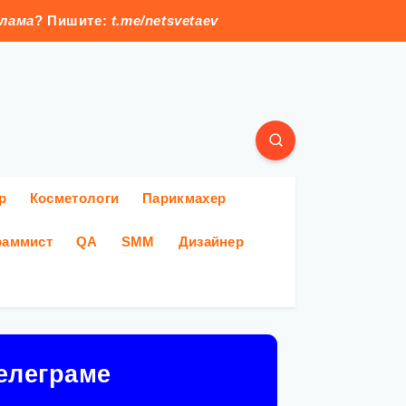
клама
? Пишите:
t.me/netsvetaev
р
Косметологи
Парикмахер
раммист
QA
SMM
Дизайнер
елеграме