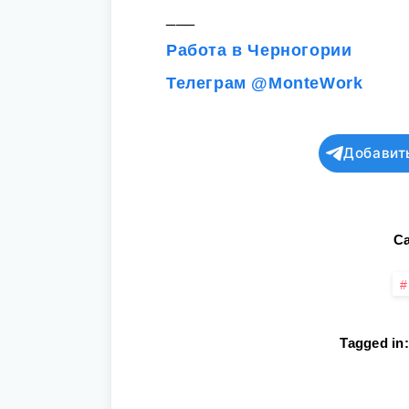
___
Работа в Черногории
Телеграм @MonteWork
Добавит
Ca
Tagged in: