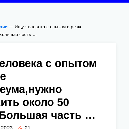
ории
—
Ищу человека с опытом в резке
 Большая часть …
еловека с опытом
ке
еума,нужно
ить около 50
 Большая часть …
 2023
21