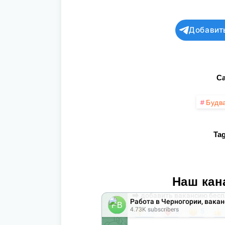
Добавит
Ca
Будв
Tag
Наш кан