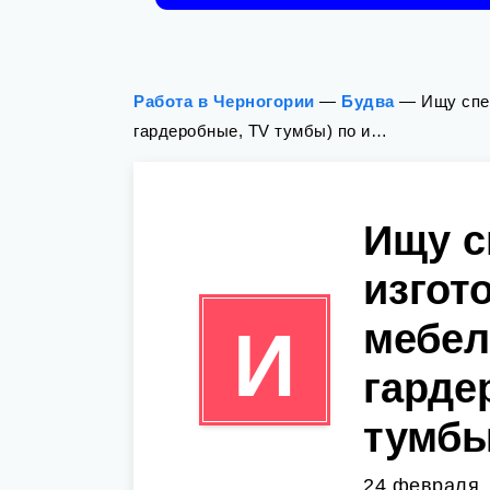
Работа в Черногории
—
Будва
—
Ищу спе
гардеробные, ТV тумбы) по и…
Ищу с
изгот
мебел
И
гарде
тумбы
24 февраля,