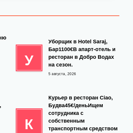
йню
Уборщик в Hotel Saraj,
Бар1100€В апарт-отель и
У
ресторан в Добро Водах
на сезон.
5 августа, 2026
Курьер в ресторан Ciao,
,
Будва45€/деньИщем
сотрудника с
К
собственным
транспортным средством