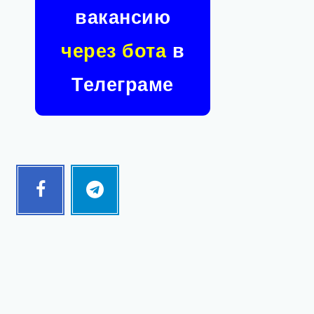
вакансию
через бота
в
Телеграме
Facebook
Telegram
Follow
Follow
me!
me!