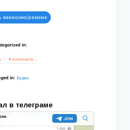
ь вакансию/резюме
tegorized in:
а
montework
ged in:
Будва
ал в телеграме