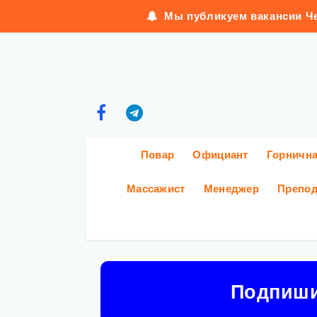
Мы публикуем вакансии Че
Повар
Официант
Горничн
Массажист
Менеджер
Препод
Подпиш