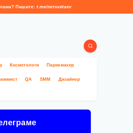
клама
? Пишите:
t.me/netsvetaev
р
Косметологи
Парикмахер
раммист
QA
SMM
Дизайнер
елеграме