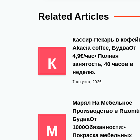
Related Articles
Кассир-Пекарь в кофе
Akacia coffee, БудваОт
4,9€/час• Полная
К
занятость, 40 часов в
неделю.
7 августа, 2026
Марял На Мебельное
Производство в Rizoniti
БудваОт
М
1000Обязанности:•
Покраска мебельных