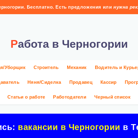
рногории. Бесплатно. Есть предложения или
нужна ре
Работа в Черногории
ая/Уборщик
Строитель
Механик
Водитель и Курье
аватель
Няня/Сиделка
Продавец
Кассир
Прог
Статьи о работе
Работодатели
Черный список
ись:
вакансии в Черногории
в Т