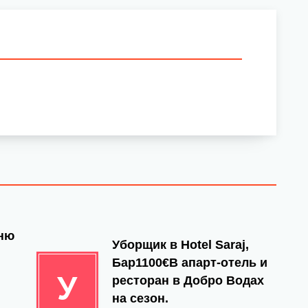
йню
Уборщик в Hotel Saraj,
Бар1100€В апарт-отель и
У
ресторан в Добро Водах
на сезон.