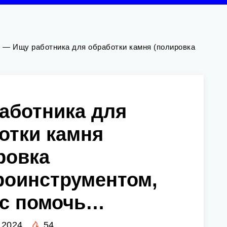
к
—
Ищу работника для обработки камня (полировка
аботника для
отки камня
ровка
роинструментом,
 с помочь…
 2024
54