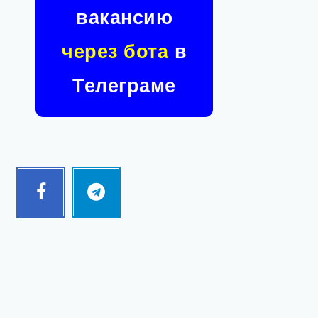
вакансию
через бота
в
Телеграме
Facebook
Telegram
Follow
Follow
me!
me!