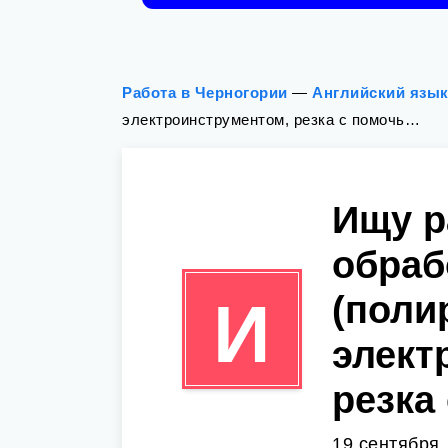
Работа в Черногории
—
Английский язы
электроинструментом, резка с помочь…
Ищу р
обраб
(поли
И
элект
резка
19 сентября,