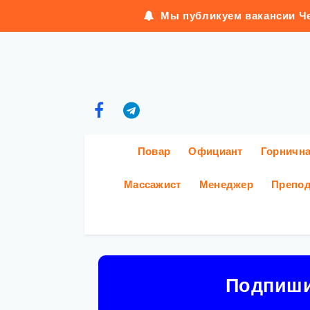
Мы публикуем вакансии Че
Повар
Официант
Горничн
Массажист
Менеджер
Препод
Подпиш