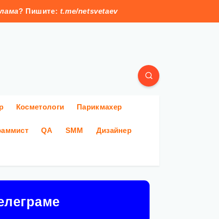
клама
? Пишите:
t.me/netsvetaev
р
Косметологи
Парикмахер
раммист
QA
SMM
Дизайнер
елеграме