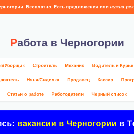
рногории. Бесплатно. Есть предложения или
нужна ре
Работа в Черногории
ая/Уборщик
Строитель
Механик
Водитель и Курье
аватель
Няня/Сиделка
Продавец
Кассир
Прог
Статьи о работе
Работодатели
Черный список
ись:
вакансии в Черногории
в Т