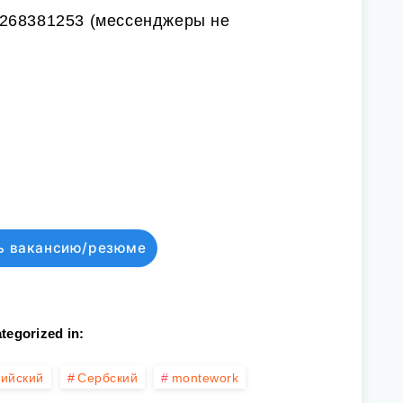
268381253 (мессенджеры не
ь вакансию/резюме
tegorized in:
лийский
Сербский
montework