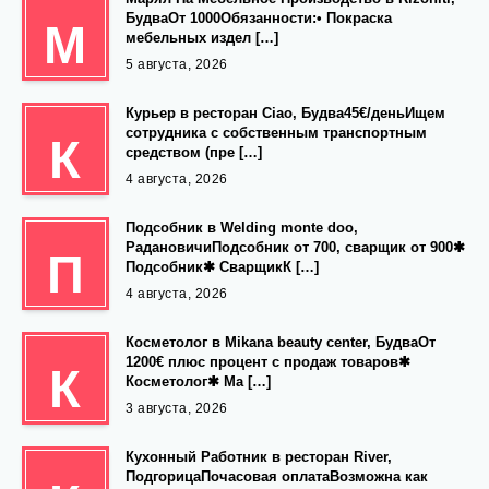
БудваОт 1000Обязанности:• Покраска
М
мебельных издел […]
5 августа, 2026
Курьер в ресторан Ciao, Будва45€/деньИщем
сотрудника с собственным транспортным
К
средством (пре […]
4 августа, 2026
Подсобник в Welding monte doo,
РадановичиПодсобник от 700, сварщик от 900✱
П
Подсобник✱ СварщикК […]
4 августа, 2026
Косметолог в Mikana beauty center, БудваОт
1200€ плюс процент с продаж товаров✱
К
Косметолог✱ Ма […]
3 августа, 2026
Кухонный Работник в ресторан River,
ПодгорицаПочасовая оплатаВозможна как