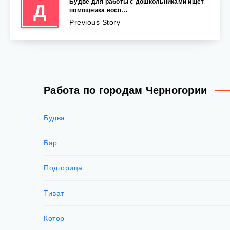
Будве для работы с дошкольниками ищет
Д
помощника восп…
Previous Story
Работа по городам Черногории
Будва
Бар
Подгорица
Тиват
Котор