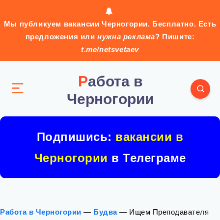
Мы публикуем вакансии Черногории. Бесплатно. Есть
предложения или
нужна реклама
? Пишите:
t.me/netsvetaev
Работа в
Черногории
Подпишись:
вакансии в
Черногории
в Телеграме
Работа в Черногории
—
Будва
—
Ищем Преподавателя