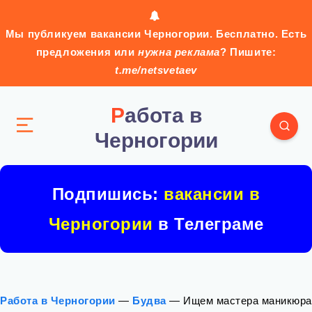
Мы публикуем вакансии Черногории. Бесплатно. Есть
предложения или
нужна реклама
? Пишите:
t.me/netsvetaev
Работа в
Черногории
Подпишись:
вакансии в
Черногории
в Телеграме
Работа в Черногории
—
Будва
—
Ищем мастера маникюра