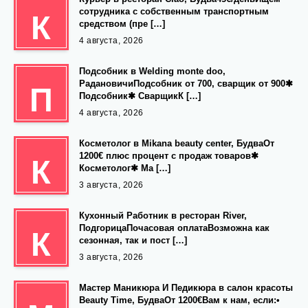
сотрудника с собственным транспортным
К
средством (пре […]
4 августа, 2026
Подсобник в Welding monte doo,
РадановичиПодсобник от 700, сварщик от 900✱
П
Подсобник✱ СварщикК […]
4 августа, 2026
Косметолог в Mikana beauty center, БудваОт
1200€ плюс процент с продаж товаров✱
К
Косметолог✱ Ма […]
3 августа, 2026
Кухонный Работник в ресторан River,
ПодгорицаПочасовая оплатаВозможна как
К
сезонная, так и пост […]
3 августа, 2026
Мастер Маникюра И Педикюра в салон красоты
Beauty Time, БудваОт 1200€Вам к нам, если:•