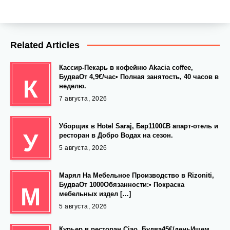
Related Articles
Кассир-Пекарь в кофейню Akacia coffee,
БудваОт 4,9€/час• Полная занятость, 40 часов в
К
неделю.
7 августа, 2026
Уборщик в Hotel Saraj, Бар1100€В апарт-отель и
У
ресторан в Добро Водах на сезон.
5 августа, 2026
Марял На Мебельное Производство в Rizoniti,
БудваОт 1000Обязанности:• Покраска
М
мебельных издел […]
5 августа, 2026
Курьер в ресторан Ciao, Будва45€/деньИщем