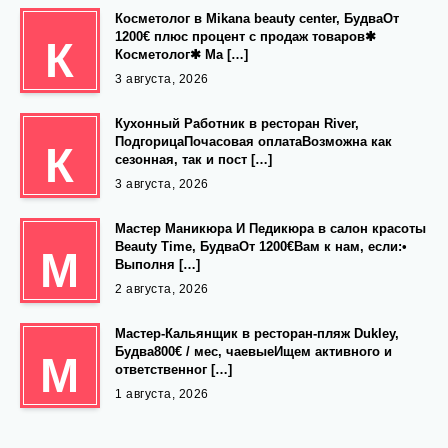
Косметолог в Mikana beauty center, БудваОт
1200€ плюс процент с продаж товаров✱
К
Косметолог✱ Ма […]
3 августа, 2026
Кухонный Работник в ресторан River,
ПодгорицаПочасовая оплатаВозможна как
К
сезонная, так и пост […]
3 августа, 2026
Мастер Маникюра И Педикюра в салон красоты
Beauty Time, БудваОт 1200€Вам к нам, если:•
М
Выполня […]
2 августа, 2026
Мастер-Кальянщик в ресторан-пляж Dukley,
Будва800€ / мес, чаевыеИщем активного и
М
ответственног […]
1 августа, 2026