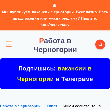
Мы публикуем вакансии Черногории. Бесплатно. Есть
предложения или
нужна реклама
? Пишите:
t.me/netsvetaev
Работа в
Черногории
Подпишись:
вакансии в
Черногории
в Телеграме
Работа в Черногории
—
Тиват
—
Ищем ассистента на