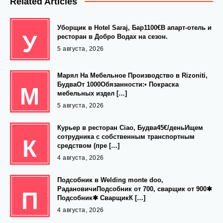
Related Articles
Уборщик в Hotel Saraj, Бар1100€В апарт-отель и
У
ресторан в Добро Водах на сезон.
5 августа, 2026
Марял На Мебельное Производство в Rizoniti,
БудваОт 1000Обязанности:• Покраска
М
мебельных издел […]
5 августа, 2026
Курьер в ресторан Ciao, Будва45€/деньИщем
сотрудника с собственным транспортным
К
средством (пре […]
4 августа, 2026
Подсобник в Welding monte doo,
РадановичиПодсобник от 700, сварщик от 900✱
П
Подсобник✱ СварщикК […]
4 августа, 2026