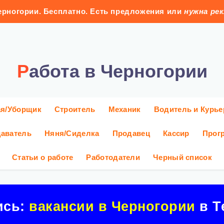
рногории. Бесплатно. Есть предложения или
нужна ре
Работа в Черногории
ая/Уборщик
Строитель
Механик
Водитель и Курье
аватель
Няня/Сиделка
Продавец
Кассир
Прог
Статьи о работе
Работодатели
Черный список
ись:
вакансии в Черногории
в Т