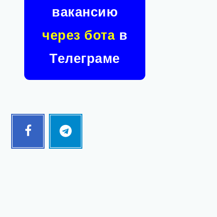
вакансию
через бота
в
Телеграме
Facebook
Telegram
Follow
Follow
me!
me!