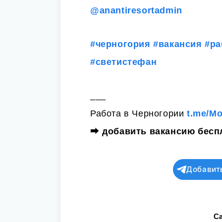
@anantiresortadmin
#черногория
#вакансия
#ра
#светистефан
___
Работа в Черногории
t.me/M
⮕
добавить вакансию бесп
Добавит
Ca