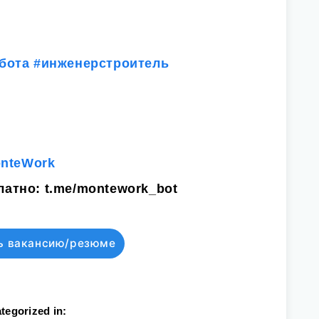
бота
#инженерстроитель
onteWork
латно:
t.me/montework_bot
ь вакансию/резюме
tegorized in: