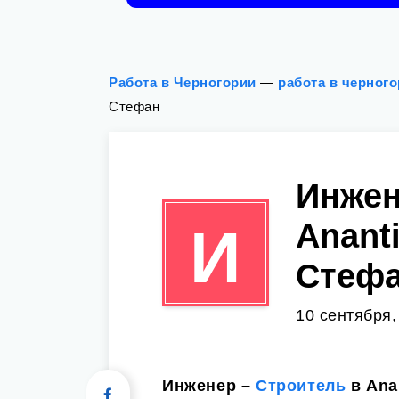
Работа в Черногории
—
работа в черног
Стефан
Инжен
Ananti
И
Стеф
10 сентября,
Инженер –
Строитель
в Ana