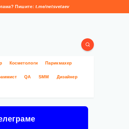
клама
? Пишите:
t.me/netsvetaev
р
Косметологи
Парикмахер
раммист
QA
SMM
Дизайнер
елеграме