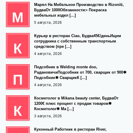
Марял На Мебельное Производство в Rizoniti,
БудваОт 1000Обязанности:• Покраска
М
мебельных издел […]
5 августа, 2026
Курьер в ресторан Ciao, Будва45€/деньИщем
сотрудника с собственным транспортным
К
средством (пре […]
4 августа, 2026
Подсобник в Welding monte doo,
РадановичиПодсобник от 700, сварщик от 900✱
П
Подсобник✱ СварщикК […]
4 августа, 2026
Косметолог в Mikana beauty center, БудваОт
1200€ плюс процент с продаж товаров✱
К
Косметолог✱ Ма […]
3 августа, 2026
Кухонный Работник в ресторан River,